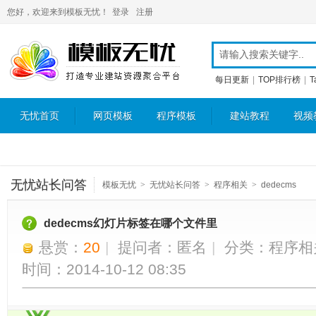
您好，欢迎来到模板无忧！
登录
注册
每日更新
|
TOP排行榜
|
T
无忧首页
网页模板
程序模板
建站教程
视频
无忧站长问答
模板无忧
>
无忧站长问答
>
程序相关
>
dedecms
dedecms幻灯片标签在哪个文件里
悬赏：
20
|
提问者：匿名
|
分类：
程序相
时间：2014-10-12 08:35