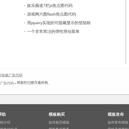
娱乐频道7栏js焦点图代码
游戏网六图flash焦点图代码
用jquery实现的可隐藏显示的登陆框
一个非常简洁的弹性滑动菜单
图片轮换广告代码
换广告代码
。
帮助
模板购买
模板发布
程介绍
如何购买模板
如何发布模板