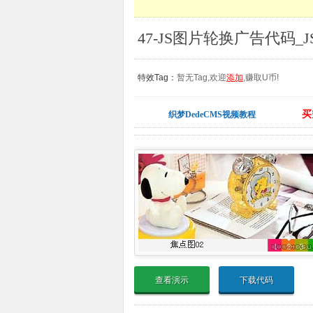
47-JS图片轮换广告代码_
特效Tag：
暂无Tag,欢迎
添加
,赚取U币!
买
织梦DedeCMS视频教程
查看演示
下载代码