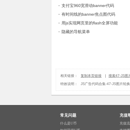
支付宝960宽滑动banner代码
有时间线的banner焦点图代码
用js实现网页里的flash全屏功能
隐藏的导航菜单
相关链接：
复制本页链接
|
搜索47-JS
特效说明：
JS广告代码合集
-
47-JS图片轮
常见问题
充值
什么是U币
充值流