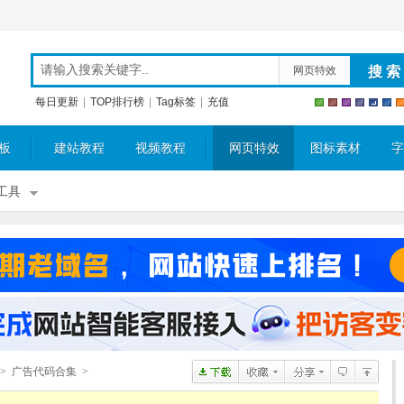
网页特效
每日更新
|
TOP排行榜
|
Tag标签
|
充值
板
建站教程
视频教程
网页特效
图标素材
字
工具
>
广告代码合集
>