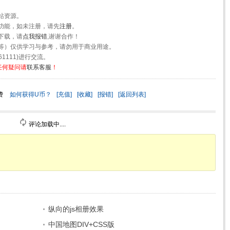
站资源。
功能，如未注册，请先
注册
。
下载，请
点我报错
,谢谢合作！
等）仅供学习与参考，请勿用于商业用途。
1111)进行交流。
任何疑问请
联系客服
！
费
如何获得U币？
[充值]
[收藏]
[报错]
[返回列表]
评论加载中....
纵向的js相册效果
中国地图DIV+CSS版