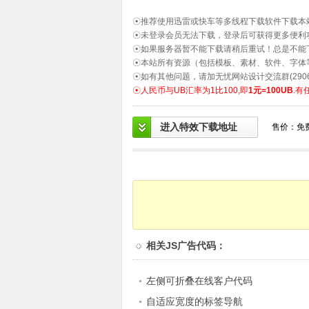
☉推荐使用迅雷或快车等多线程下载软件下载本
☉未登录会员无法下载，登录后可获得更多便利
☉如果服务器暂不能下载请稍后重试！总是不能
☉本站所有资源（包括模板、素材、软件、字体
☉如有其他问题，请加无忧网站设计交流群(2906
☉人民币与UB汇率为1比100,即
1元=100UB
.有
进入特效下载地址
售价：免
相关
JS广告代码
：
左侧可折叠在线客户代码
自适应宽度的标签导航