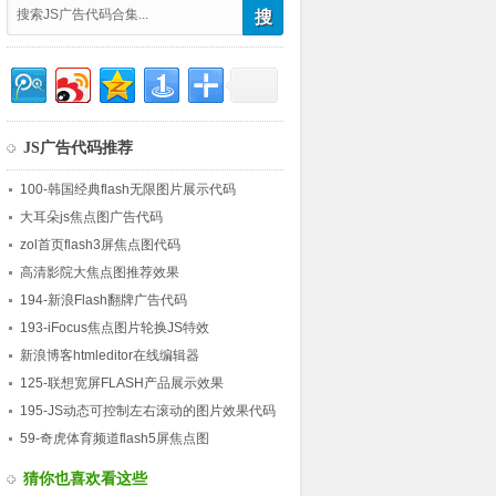
JS广告代码推荐
100-韩国经典flash无限图片展示代码
大耳朵js焦点图广告代码
zol首页flash3屏焦点图代码
高清影院大焦点图推荐效果
194-新浪Flash翻牌广告代码
193-iFocus焦点图片轮换JS特效
新浪博客htmleditor在线编辑器
125-联想宽屏FLASH产品展示效果
195-JS动态可控制左右滚动的图片效果代码
59-奇虎体育频道flash5屏焦点图
猜你也喜欢看这些