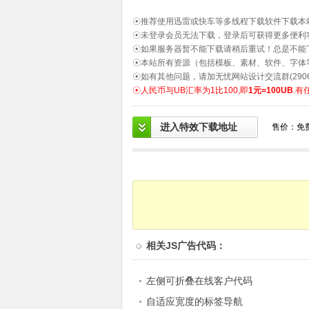
☉推荐使用迅雷或快车等多线程下载软件下载本
☉未登录会员无法下载，登录后可获得更多便利
☉如果服务器暂不能下载请稍后重试！总是不能
☉本站所有资源（包括模板、素材、软件、字体
☉如有其他问题，请加无忧网站设计交流群(2906
☉人民币与UB汇率为1比100,即
1元=100UB
.有
进入特效下载地址
售价：免
相关
JS广告代码
：
左侧可折叠在线客户代码
自适应宽度的标签导航