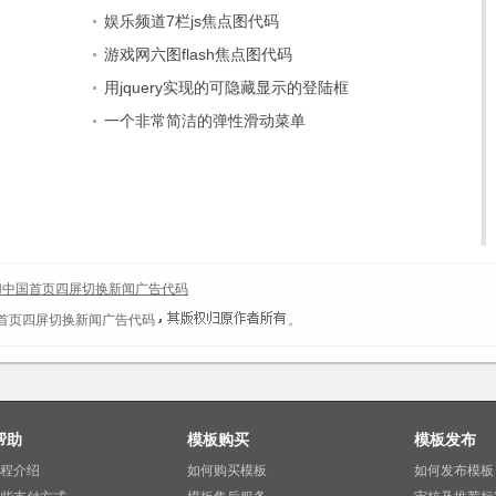
娱乐频道7栏js焦点图代码
游戏网六图flash焦点图代码
用jquery实现的可隐藏显示的登陆框
一个非常简洁的弹性滑动菜单
MSN中国首页四屏切换新闻广告代码
中国首页四屏切换新闻广告代码
。
帮助
模板购买
模板发布
程介绍
如何购买模板
如何发布模板