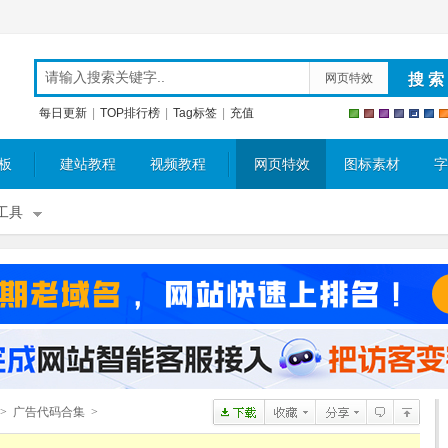
网页特效
每日更新
|
TOP排行榜
|
Tag标签
|
充值
板
建站教程
视频教程
网页特效
图标素材
字
工具
>
广告代码合集
>