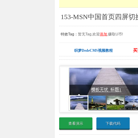
特效Tag：
暂无Tag,欢迎
添加
,赚取U币!
买
织梦DedeCMS视频教程
查看演示
下载代码