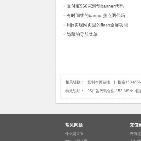
支付宝960宽滑动banner代码
有时间线的banner焦点图代码
用js实现网页里的flash全屏功能
隐藏的导航菜单
相关链接：
复制本页链接
|
搜索153-
特效说明：
JS广告代码合集
-
153-MSN
常见问题
充值
什么是U币
充值流