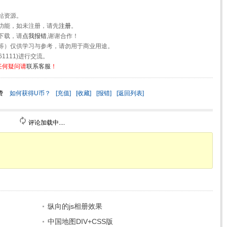
站资源。
功能，如未注册，请先
注册
。
下载，请
点我报错
,谢谢合作！
等）仅供学习与参考，请勿用于商业用途。
1111)进行交流。
任何疑问请
联系客服
！
费
如何获得U币？
[充值]
[收藏]
[报错]
[返回列表]
评论加载中....
纵向的js相册效果
中国地图DIV+CSS版