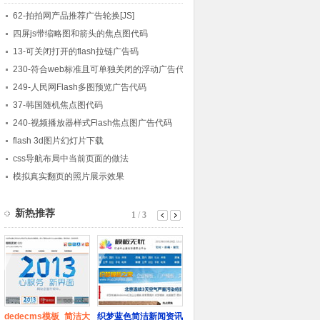
62-拍拍网产品推荐广告轮换[JS]
四屏js带缩略图和箭头的焦点图代码
13-可关闭打开的flash拉链广告码
230-符合web标准且可单独关闭的浮动广告代
码
249-人民网Flash多图预览广告代码
37-韩国随机焦点图代码
240-视频播放器样式Flash焦点图广告代码
flash 3d图片幻灯片下载
css导航布局中当前页面的做法
模拟真实翻页的照片展示效果