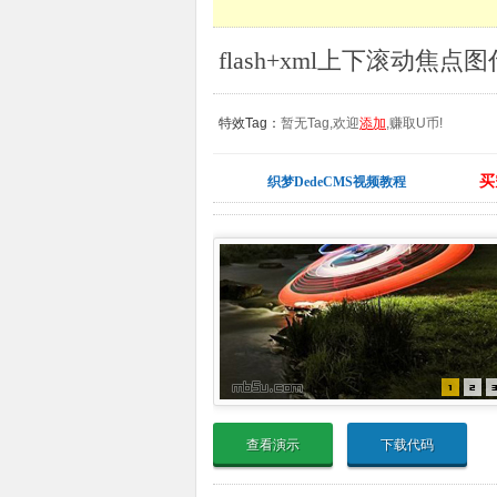
特效Tag：
暂无Tag,欢迎
添加
,赚取U币!
买
织梦DedeCMS视频教程
查看演示
下载代码