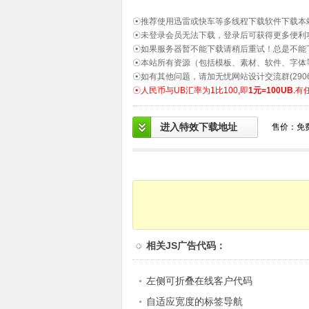
☉推荐使用迅雷或快车等多线程下载软件下载本
☉未登录会员无法下载，登录后可获得更多便利
☉如果服务器暂不能下载请稍后重试！总是不能
☉本站所有资源（包括模板、素材、软件、字体
☉如有其他问题，请加无忧网站设计交流群(2906
☉人民币与UB汇率为1比100,即
1元=100UB
.有
进入特效下载地址
售价：免
相关
JS广告代码
：
左侧可折叠在线客户代码
自适应宽度的标签导航