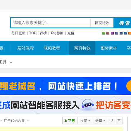
网页特效
每日更新
|
TOP排行榜
|
Tag标签
|
充值
板
建站教程
视频教程
网页特效
图标素材
字
工具
>
广告代码合集
>