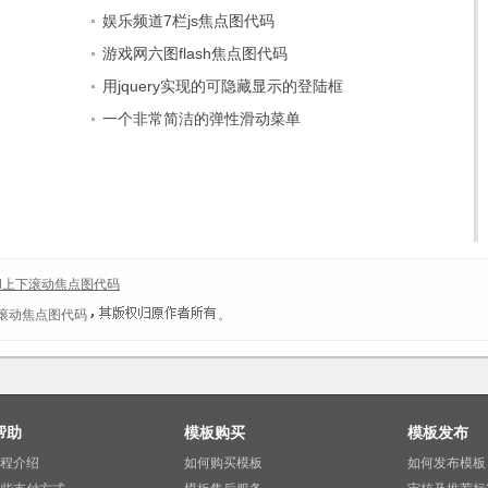
娱乐频道7栏js焦点图代码
游戏网六图flash焦点图代码
用jquery实现的可隐藏显示的登陆框
一个非常简洁的弹性滑动菜单
xml上下滚动焦点图代码
上下滚动焦点图代码
。
帮助
模板购买
模板发布
程介绍
如何购买模板
如何发布模板