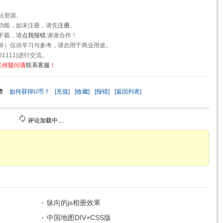
站资源。
功能，如未注册，请先
注册
。
下载，请
点我报错
,谢谢合作！
等）仅供学习与参考，请勿用于商业用途。
1111)进行交流。
任何疑问请
联系客服
！
费
如何获得U币？
[充值]
[收藏]
[报错]
[返回列表]
评论加载中....
纵向的js相册效果
中国地图DIV+CSS版