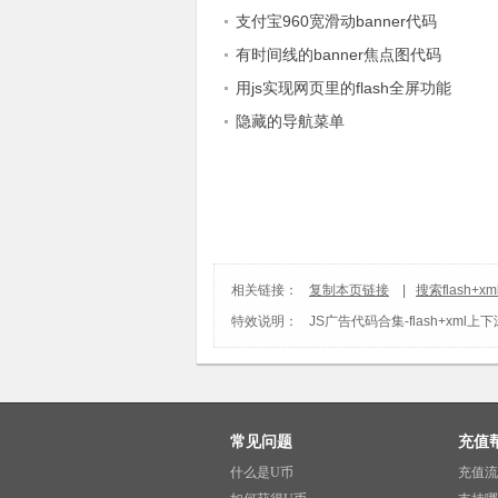
支付宝960宽滑动banner代码
有时间线的banner焦点图代码
用js实现网页里的flash全屏功能
隐藏的导航菜单
相关链接：
复制本页链接
|
搜索flash+
特效说明：
JS广告代码合集
-
flash+xml
常见问题
充值
什么是U币
充值流