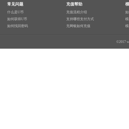
常见问题
充值帮助
什么是U币
充值流程介绍
如
如何获得U币
支持哪些支付方式
模
如何找回密码
无网银如何充值
模
©2017 