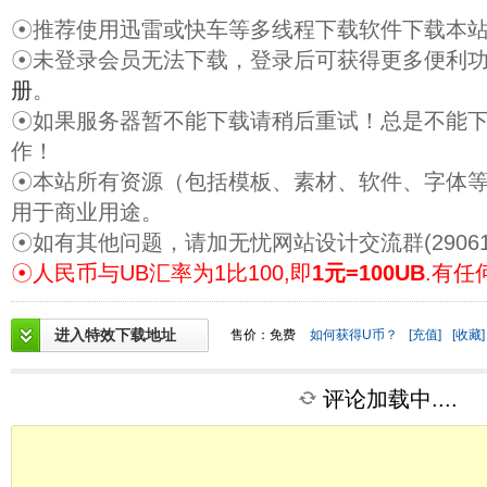
☉推荐使用迅雷或快车等多线程下载软件下载本
☉未登录会员无法下载，登录后可获得更多便利
册
。
☉如果服务器暂不能下载请稍后重试！总是不能
作！
☉本站所有资源（包括模板、素材、软件、字体
用于商业用途。
☉如有其他问题，请加无忧网站设计交流群(29061
☉人民币与UB汇率为1比100,即
1元=100UB
.有任
进入特效下载地址
售价：免费
如何获得U币？
[充值]
[收藏]
评论加载中....