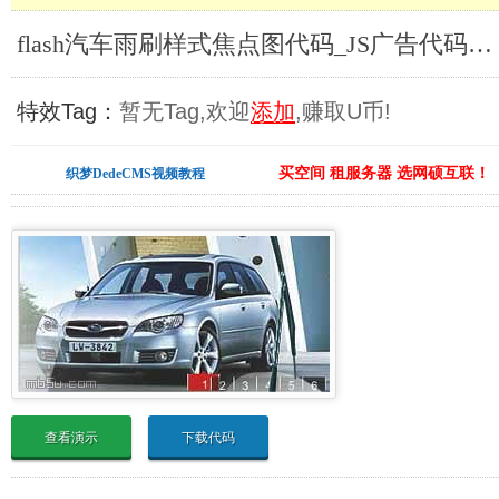
flash汽车雨刷样式焦点图代码_JS广告代码合集
特效Tag：
暂无Tag,欢迎
添加
,赚取U币!
买空间 租服务器 选网硕互联！
织梦DedeCMS视频教程
查看演示
下载代码