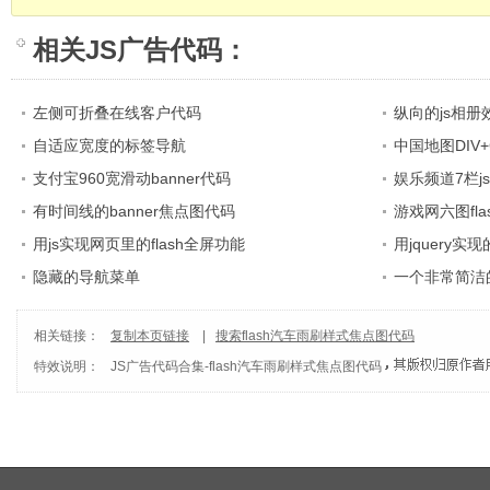
相关
JS广告代码
：
左侧可折叠在线客户代码
纵向的js相册
自适应宽度的标签导航
中国地图DIV+
支付宝960宽滑动banner代码
娱乐频道7栏j
有时间线的banner焦点图代码
游戏网六图fl
用js实现网页里的flash全屏功能
用jquery
隐藏的导航菜单
一个非常简洁
相关链接：
复制本页链接
|
搜索flash汽车雨刷样式焦点图代码
特效说明：
JS广告代码合集
-
flash汽车雨刷样式焦点图代码