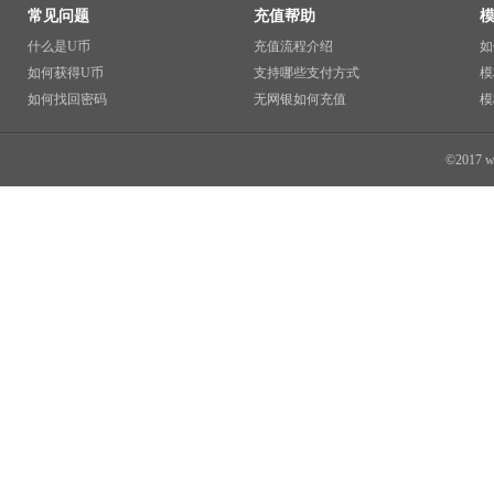
常见问题
充值帮助
什么是U币
充值流程介绍
如
如何获得U币
支持哪些支付方式
模
如何找回密码
无网银如何充值
模
©2017 