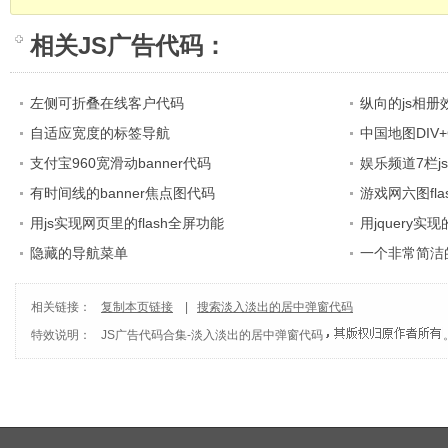
相关
JS广告代码
：
左侧可折叠在线客户代码
纵向的js相册
自适应宽度的标签导航
中国地图DIV+
支付宝960宽滑动banner代码
娱乐频道7栏j
有时间线的banner焦点图代码
游戏网六图fl
用js实现网页里的flash全屏功能
用jquery
隐藏的导航菜单
一个非常简洁
相关链接：
复制本页链接
|
搜索淡入淡出的居中弹窗代码
特效说明：
JS广告代码合集
-
淡入淡出的居中弹窗代码