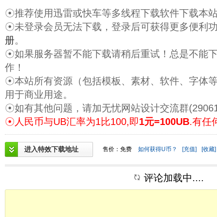
☉推荐使用迅雷或快车等多线程下载软件下载本
☉未登录会员无法下载，登录后可获得更多便利
册
。
☉如果服务器暂不能下载请稍后重试！总是不能
作！
☉本站所有资源（包括模板、素材、软件、字体
用于商业用途。
☉如有其他问题，请加无忧网站设计交流群(29061
☉人民币与UB汇率为1比100,即
1元=100UB
.有任
进入特效下载地址
售价：免费
如何获得U币？
[充值]
[收藏]
评论加载中....