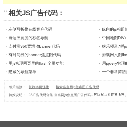
相关
JS广告代码
：
左侧可折叠在线客户代码
纵向的js相册
自适应宽度的标签导航
中国地图DIV+
支付宝960宽滑动banner代码
娱乐频道7栏j
有时间线的banner焦点图代码
游戏网六图fl
用js实现网页里的flash全屏功能
用jquery
隐藏的导航菜单
一个非常简洁
相关链接：
复制本页链接
|
搜索当当网js焦点图广告代码
特效说明：
JS广告代码合集
-
当当网js焦点图广告代码