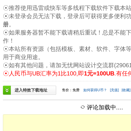
☉推荐使用迅雷或快车等多线程下载软件下载本
☉未登录会员无法下载，登录后可获得更多便利
册
。
☉如果服务器暂不能下载请稍后重试！总是不能
作！
☉本站所有资源（包括模板、素材、软件、字体
用于商业用途。
☉如有其他问题，请加无忧网站设计交流群(29061
☉人民币与UB汇率为1比100,即
1元=100UB
.有任
进入特效下载地址
售价：免费
如何获得U币？
[充值]
[收藏]
评论加载中....