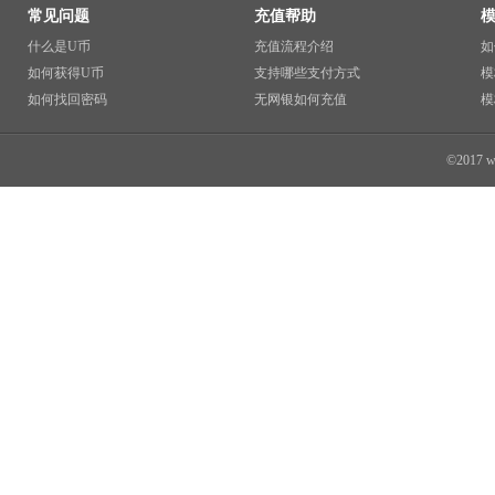
常见问题
充值帮助
什么是U币
充值流程介绍
如
如何获得U币
支持哪些支付方式
模
如何找回密码
无网银如何充值
模
©2017 