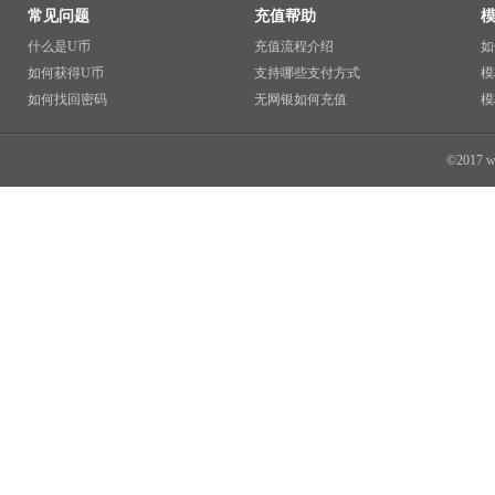
常见问题
充值帮助
什么是U币
充值流程介绍
如
如何获得U币
支持哪些支付方式
模
如何找回密码
无网银如何充值
模
©2017 