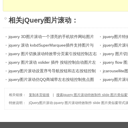
相关
jQuery图片滚动
：
jquery 3D图片滚动一个漂亮的手机软件网站图片
jquery图片特
展示
jquery 滚动 kxbdSuperMarquee插件支持图片与
下翻滚、图片左
jquery图
文字无缝滚动 图片翻滚 焦点图左右切换 banner广
jquery 图片切换滚动特效带分页索引按钮控制左右
特效
图
jquery 
告制作
图片切换滚动
jquery 图片滚动 xslider 插件 按钮控制自动图片左
换滚动
jquery f
右滚动、上下滚动
jquery图片滚动设置序号导航按钮和左右按钮控制
制图片左右滚动
jcarousel
单排图片滚动
jquery图片滚动仿QQ商城带左右按钮控制焦点图
动
jquery图
片切换滚动
滚动
相关链接：
复制本页链接
|
搜索jquery 图片滚动特效制作 slide 图片类
特效说明：
jQuery图片滚动
-
jquery 图片滚动特效制作 slide 图片类似窗帘式