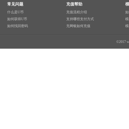
常见问题
充值帮助
什么是U币
充值流程介绍
如
如何获得U币
支持哪些支付方式
模
如何找回密码
无网银如何充值
模
©2017 