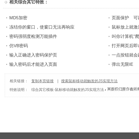
相关
综合其它特效
：
MD5加密
页面保护 可
冻结你的窗口，使窗口无法再响应
鼠标放上就激
密码强弱度检测万能插件
叫你计算机"爬
仿VB密码
打开网页后即
输入正确进入密码保护页
一点按钮就会
输入密码后才能进入页面
弹出无限IE
相关链接：
复制本页链接
|
搜索鼠标移动就触发的JS实现方法
特效说明：
综合其它模板
-
鼠标移动就触发的JS实现方法