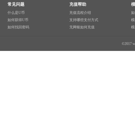
常见问题
充值帮助
什么是U币
充值流程介绍
如
如何获得U币
支持哪些支付方式
模
如何找回密码
无网银如何充值
模
©2017 