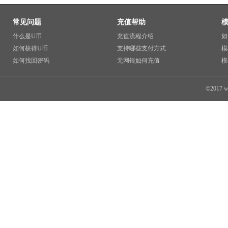
常见问题
充值帮助
什么是U币
充值流程介绍
如
如何获得U币
支持哪些支付方式
模
如何找回密码
无网银如何充值
模
©2017 