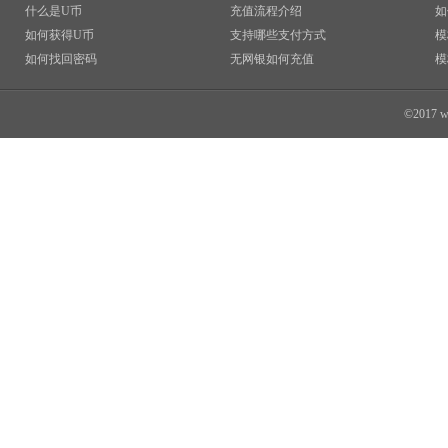
什么是U币
充值流程介绍
如
如何获得U币
支持哪些支付方式
模
如何找回密码
无网银如何充值
模
©2017 