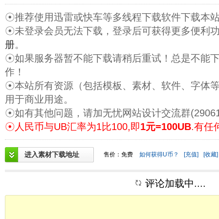
☉推荐使用迅雷或快车等多线程下载软件下载本
☉未登录会员无法下载，登录后可获得更多便利
册
。
☉如果服务器暂不能下载请稍后重试！总是不能
作！
☉本站所有资源（包括模板、素材、软件、字体
用于商业用途。
☉如有其他问题，请加无忧网站设计交流群(29061
☉人民币与UB汇率为1比100,即
1元=100UB
.有任
进入素材下载地址
售价：免费
如何获得U币？
[充值]
[收藏]
评论加载中....