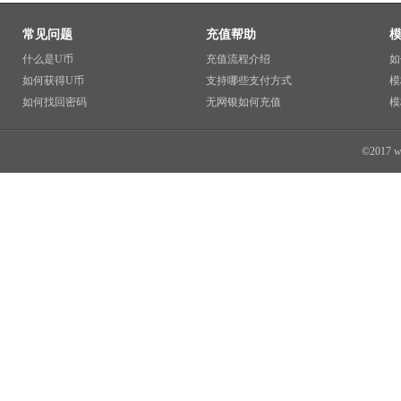
常见问题
充值帮助
什么是U币
充值流程介绍
如
如何获得U币
支持哪些支付方式
模
如何找回密码
无网银如何充值
模
©2017 