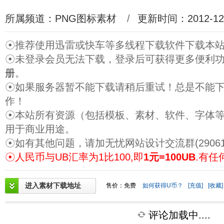
所属频道：
PNG图标素材
/
更新时间：2012-12
☉推荐使用迅雷或快车等多线程下载软件下载本
☉未登录会员无法下载，登录后可获得更多便利
册
。
☉如果服务器暂不能下载请稍后重试！总是不能
作！
☉本站所有资源（包括模板、素材、软件、字体
用于商业用途。
☉如有其他问题，请加无忧网站设计交流群(29061
☉人民币与UB汇率为1比100,即
1元=100UB
.有任
进入素材下载地址
售价：免费
如何获得U币？
[充值]
[收藏]
评论加载中....