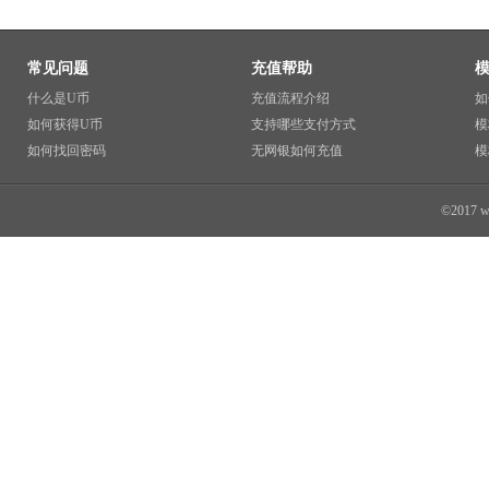
常见问题
充值帮助
什么是U币
充值流程介绍
如
如何获得U币
支持哪些支付方式
模
如何找回密码
无网银如何充值
模
©2017 