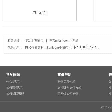
相关链接：
复制本页链接
|
搜索milanioom小图标
代码说明：
PNG图标素材
-
milanioom小图标
。
常见问题
充值帮助
什么是U币
充值流程介绍
如
如何获得U币
支持哪些支付方式
模
如何找回密码
无网银如何充值
模
©2017 