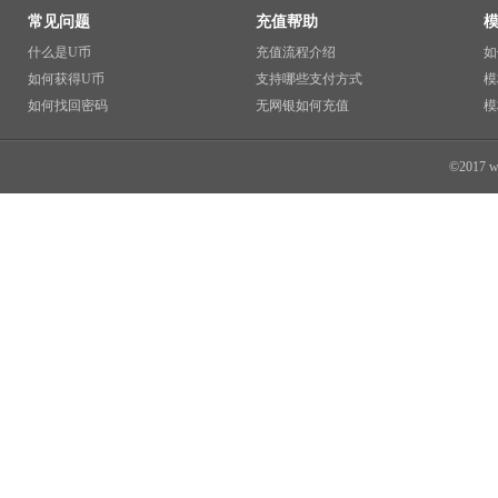
常见问题
充值帮助
什么是U币
充值流程介绍
如
如何获得U币
支持哪些支付方式
模
如何找回密码
无网银如何充值
模
©2017 