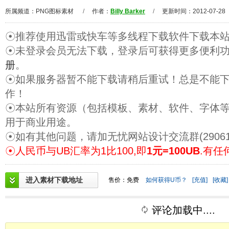
所属频道：
PNG图标素材
/
作者：
Billy Barker
/
更新时间：2012-07-28
☉推荐使用迅雷或快车等多线程下载软件下载本
☉未登录会员无法下载，登录后可获得更多便利
册
。
☉如果服务器暂不能下载请稍后重试！总是不能
作！
☉本站所有资源（包括模板、素材、软件、字体
用于商业用途。
☉如有其他问题，请加无忧网站设计交流群(29061
☉人民币与UB汇率为1比100,即
1元=100UB
.有任
进入素材下载地址
售价：免费
如何获得U币？
[充值]
[收藏]
评论加载中....