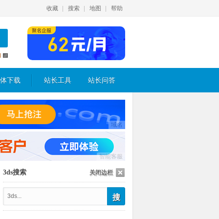
收藏
搜索
地图
帮助
体下载
站长工具
站长问答
域名
智能客服
3ds搜索
关闭边栏