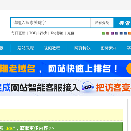
所有分类
每日更新
|
TOP排行榜
|
Tag标签
|
充值
板
建站教程
视频教程
网页特效
图标素材
字
索"
3ds
"，获取更多内容 >>