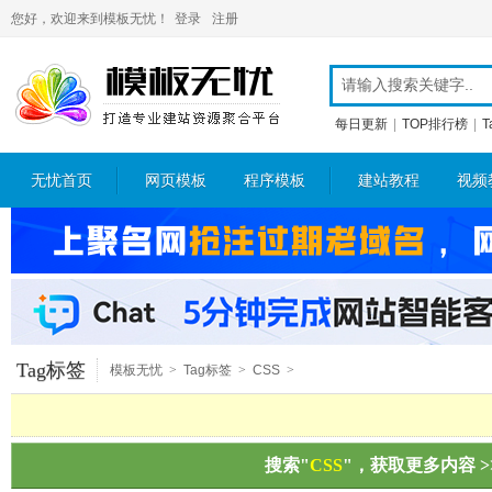
您好，欢迎来到模板无忧！
登录
注册
每日更新
|
TOP排行榜
|
T
无忧首页
网页模板
程序模板
建站教程
视频
Tag标签
模板无忧
>
Tag标签
>
CSS
>
搜索"
CSS
"，获取更多内容 >