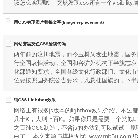
该怎么实现呢。 突然发现css还有一个visibility属
用CSS实现图片替换文字(Image replacement)
网站变黑灰色CSS滤镜代码
两年前的汶川地震，而今玉树又发生地震，国务院决
行全国哀悼活动，全国和各驻外机构下半旗志哀
化部通知要求，全国各级文化行政部门、文化市
位要按照国务院公告要求，凡悬挂国旗的，下半
纯CSS Lightbox效果
网络上有很多js版本的lightbox效果介绍。不过都下
几十K，大则上百K。如果你只是需要一个类似Lig
之百纯CSS制造，不含js的办法到可以试试。
白了。 本文来源与模板无忧_www.mb5u.com !DO