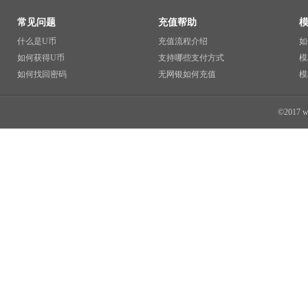
常见问题
充值帮助
什么是U币
充值流程介绍
如
如何获得U币
支持哪些支付方式
模
如何找回密码
无网银如何充值
模
©2017 