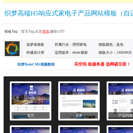
织梦高端H5响应式家电子产品网站模板（自
模板Tag：
暂无Tag,欢迎
添加
,赚取U币!
追梦者模板
所属行业：
照明家电
模板颜色：
蓝色
特邀设计师
适用版本：dede最新
模板大小：14858KB
买空间 租服务器 选网硕互联！
织梦DedeCMS视频教程
首页
业务
产品列表