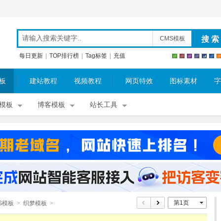
CMS模板
每日更新
|
TOP排行榜
|
Tag标签
|
充值
板
建站教程
视频教程
网页特效
图标素材
字
模板
博客模板
站长工具
第1页
S模板
>
织梦模板
>