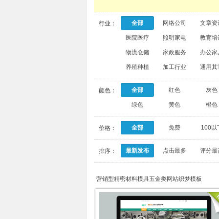
全部
网络公司
文章资
行业：
医院医疗
照明家电
教育培
物流仓储
家政服务
办公家
养殖种植
加工行业
通用其
全部
红色
灰色
颜色：
绿色
黄色
橙色
全部
免费
100以
价格：
最新发布
点击最多
评分最
排序：
营销型精密材料模具五金类网站织梦模板