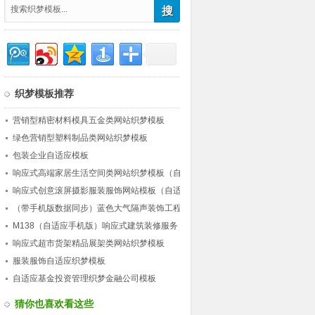
织梦模板推荐
营销型精密材料模具五金类网站织梦模板
绿色营销型塑料制品类网站织梦模板
包装企业自适应模板
响应式高端家居生活空间类网站织梦模板（自
适应）
响应式创意滚屏摄影服装服饰网站模板（自适
应）
（带手机版数据同步）蓝色大气隔声装饰工程
公司类网站织梦模板 营销型工程装饰网站源
M138（自适应手机版）响应式建筑装修服务
码下载
公司网站织梦模板 HTML5建筑行业企业网站
响应式超市货架精品展架类网站织梦模板
源码下载
服装服饰自适应织梦模板
自适应基金投资管理织梦金融公司模板
猜你也喜欢看这些