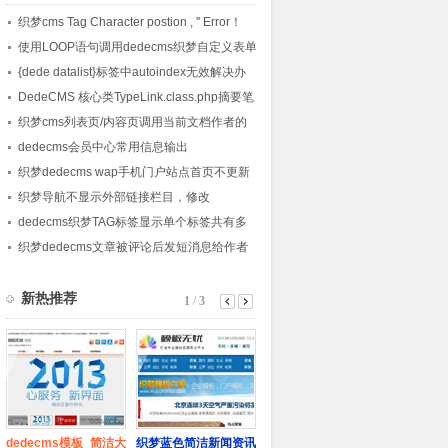
织梦cms Tag Character postion , '' Error！
使用LOOP语句调用dedecms织梦自定义表单
内容的方法
{dede datalist}标签中autoindex无效解决办
法
DedeCMS 核心类TypeLink.class.php摘要笔
记
织梦cms列表页/内容页调用当前文档作者的
会员头像的方法
dedecms会员中心常用信息输出
织梦dedecms wap手机门户站点首页不更新
的解决方法
织梦导航不显示外部链接栏目，修改
channelartlist标签方法
dedecms织梦TAG标签显示单个标签共有多
少篇文章的方法
织梦dedecms文章被评论后发短消息给作者
的方法