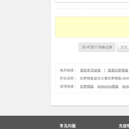
共147页/1758条记录
首页
相关链接：
复制本页链接
|
搜索织梦模板
栏目说明：
织梦模板
提供大量织梦模板,ded
友情链接：
织梦模板
dedecms模板
de
常见问题
充值