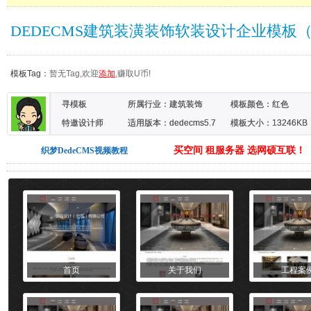
DEDECMS建筑装潢装饰软装设计企业模板
模板Tag：
暂无Tag,欢迎
添加
,赚取U币!
寻模板
所属行业：
建筑装饰
模板颜色：
红色
特邀设计师
适用版本：dedecms5.7
模板大小：13246KB
买空间 租服务器 选网硕互联！
织梦DedeCMS视频教程
首页
关于我们
工程案