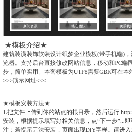
新闻资讯
核心团队
联系我
★
模板
介绍★
建筑装潢装饰软装设计织梦企业模板(带手机端)
览器。支持后台直接修改网站信息，移动和PC端
步，简单实用。本套模板为UTF8需要GBK可在
>>>
演示网址
<<<
★模板安装方法★
1.把文件上传到你的站点的根目录，然后运行 http://你的域
安装，根据提示填写好相关信息，点“下一步”...
注：若提示无法安装，页面出现DIY字样。请进入ins