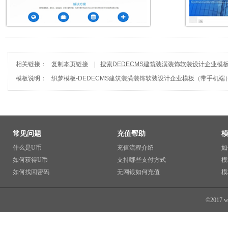
相关链接：
复制本页链接
|
搜索DEDECMS建筑装潢装饰软装设计企业模
模板说明：
板
织梦模板
|
dedecms
-
DEDECMS建筑装潢装饰软装设计企业模板（带手机端
常见问题
充值帮助
什么是U币
充值流程介绍
如
如何获得U币
支持哪些支付方式
模
如何找回密码
无网银如何充值
模
©2017 