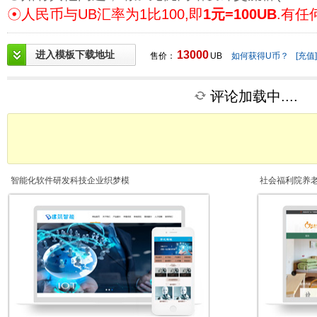
☉人民币与UB汇率为1比100,即
1元=100UB
.有任
进入模板下载地址
13000
售价：
UB
如何获得U币？
[充值]
评论加载中....
智能化软件研发科技企业织梦模
社会福利院养