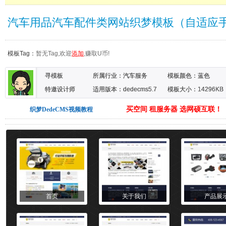
汽车用品汽车配件类网站织梦模板（自适应
模板Tag：
暂无Tag,欢迎
添加
,赚取U币!
寻模板
所属行业：
汽车服务
模板颜色：
蓝色
特邀设计师
适用版本：dedecms5.7
模板大小：14296KB
买空间 租服务器 选网硕互联！
织梦DedeCMS视频教程
首页
关于我们
产品展