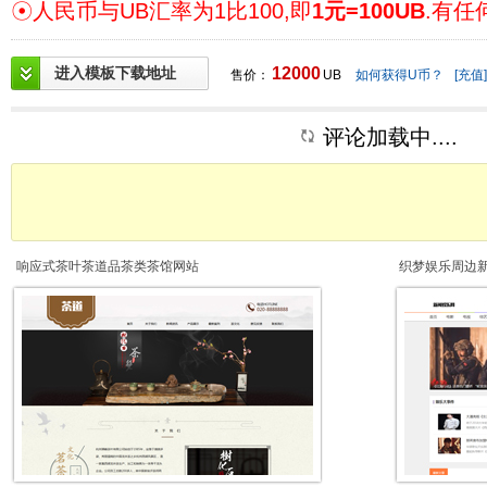
☉人民币与UB汇率为1比100,即
1元=100UB
.有任
进入模板下载地址
12000
售价：
UB
如何获得U币？
[充值]
评论加载中....
响应式茶叶茶道品茶类茶馆网站
织梦娱乐周边