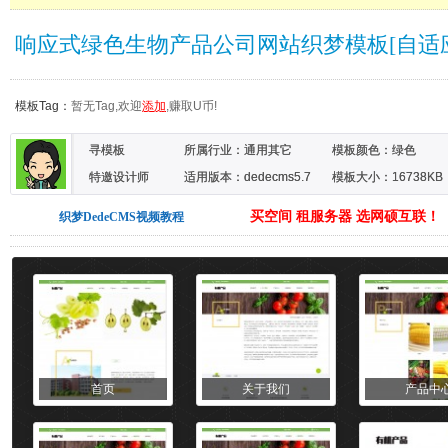
响应式绿色生物产品公司网站织梦模板[自适
模板Tag：
暂无Tag,欢迎
添加
,赚取U币!
寻模板
所属行业：
通用其它
模板颜色：
绿色
特邀设计师
适用版本：dedecms5.7
模板大小：16738KB
买空间 租服务器 选网硕互联！
织梦DedeCMS视频教程
首页
关于我们
产品中