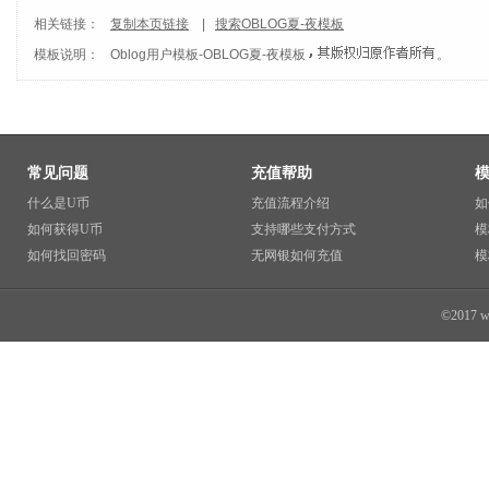
相关链接：
复制本页链接
|
搜索OBLOG夏-夜模板
模板说明：
Oblog用户模板
-
OBLOG夏-夜模板
。
常见问题
充值帮助
什么是U币
充值流程介绍
如
如何获得U币
支持哪些支付方式
模
如何找回密码
无网银如何充值
模
©2017 