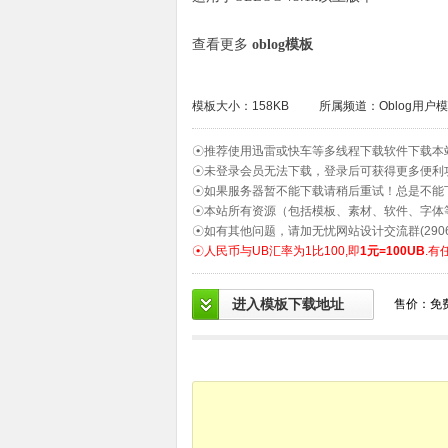
查看更多
oblog模板
模板大小：158KB
所属频道：
Oblog用户
☉推荐使用迅雷或快车等多线程下载软件下载本
☉未登录会员无法下载，登录后可获得更多便利
☉如果服务器暂不能下载请稍后重试！总是不能
☉本站所有资源（包括模板、素材、软件、字体
☉如有其他问题，请加无忧网站设计交流群(2906
☉人民币与UB汇率为1比100,即
1元=100UB
.有
进入模板下载地址
售价：免