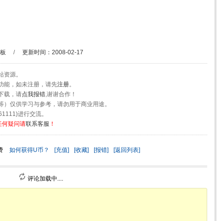
模板
/
更新时间：2008-02-17
站资源。
功能，如未注册，请先
注册
。
下载，请
点我报错
,谢谢合作！
等）仅供学习与参考，请勿用于商业用途。
1111)进行交流。
任何疑问请
联系客服
！
费
如何获得U币？
[充值]
[收藏]
[报错]
[返回列表]
评论加载中....