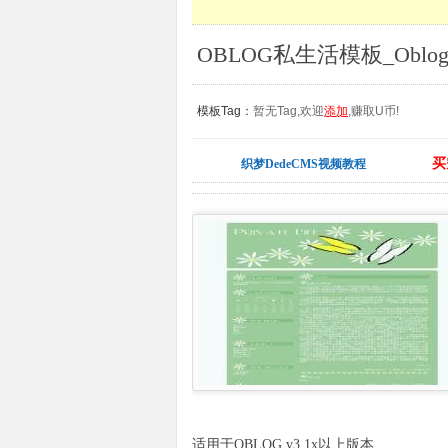
OBLOG私生活模板_Obl
模板Tag：
暂无Tag,欢迎
添加
,赚取U币!
买
织梦DedeCMS视频教程
适用于OBLOG v3.1x以上版本