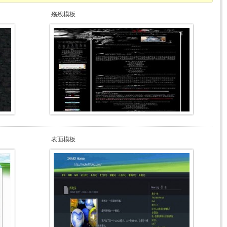
殇殁模板
表面模板