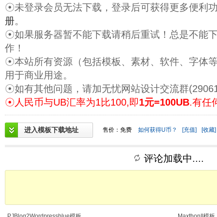
☉未登录会员无法下载，登录后可获得更多便利
册
。
☉如果服务器暂不能下载请稍后重试！总是不能
作！
☉本站所有资源（包括模板、素材、软件、字体
用于商业用途。
☉如有其他问题，请加无忧网站设计交流群(29061
☉人民币与UB汇率为1比100,即
1元=100UB
.有任
进入模板下载地址
售价：免费
如何获得U币？
[充值]
[收藏]
评论加载中....
PJBlog2Wordpressblue模板
MaxthonII模板