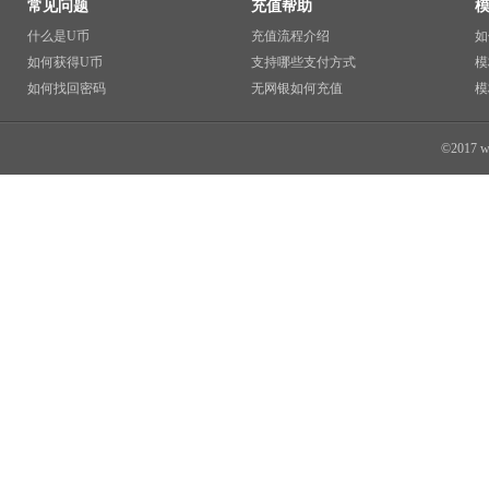
常见问题
充值帮助
什么是U币
充值流程介绍
如
如何获得U币
支持哪些支付方式
模
如何找回密码
无网银如何充值
模
©2017 