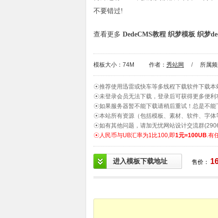
不要错过!
查看更多
DedeCMS教程
织梦模板
织梦de
模板大小：74M
作者：
秀站网
/
所属频
☉推荐使用迅雷或快车等多线程下载软件下载本
☉未登录会员无法下载，登录后可获得更多便利
☉如果服务器暂不能下载请稍后重试！总是不能
☉本站所有资源（包括模板、素材、软件、字体
☉如有其他问题，请加无忧网站设计交流群(2906
☉人民币与UB汇率为1比100,即
1元=100UB
.有
进入模板下载地址
1
售价：