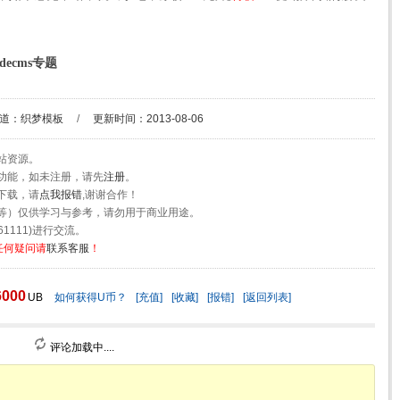
decms专题
道：
织梦模板
/
更新时间：2013-08-06
站资源。
功能，如未注册，请先
注册
。
下载，请
点我报错
,谢谢合作！
等）仅供学习与参考，请勿用于商业用途。
1111)进行交流。
任何疑问请
联系客服
！
6000
UB
如何获得U币？
[充值]
[收藏]
[报错]
[返回列表]
评论加载中....