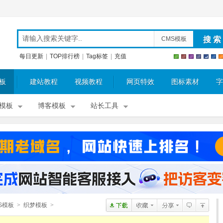
CMS模板
每日更新
|
TOP排行榜
|
Tag标签
|
充值
板
建站教程
视频教程
网页特效
图标素材
字
模板
博客模板
站长工具
S模板
>
织梦模板
>