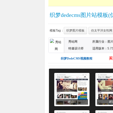
织梦dedecms图片站模板
模板Tag：
织梦图片模板
仿太平洋女性网
秀站网
所属行业：
图
特邀设计师
适用版本：5.7S
买
织梦DedeCMS视频教程
栏目1
栏