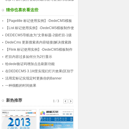
带数据
猜你也喜欢看这些
【Pagetitle 标记使用实例】-DedeCMS模板
制作使用实例教程(15)
【List 标记使用实例】-DedeCMS模板制作使
用实例教程(11)
DEDECMS导航改为“文章标题-2级栏目-1级
栏目-网站名”样式
DedeCms 更新搜索表内容链接(解决搜索路
径错误)
【Flink 标记使用实例】-DedeCMS模板制作
使用实例教程(8)
栏目内容过多如何分为2行显示
给dede验证码增加点击刷新功能
在DEDECMS 3.1lit里实现幻灯片效果(区别于
官方，增添了选择按钮)
活用宏标记实现定时更换你的Banner
一种很酷的时间效果