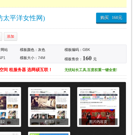
(仿太平洋女性网)
购买
160
元
添加
片网站
模板颜色：
灰色
模板编码：GBK
160
P1
模板大小：74M
模板售价：
元
空间 租服务器 选网硕互联！
无忧站长工具,百度权重一键全查!
目2
栏目3
图片内容页