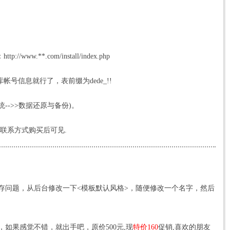
。
w.**.com/install/index.
php
库帐号信息就行了，表前缀为
dede
_!!
统-->>数据还原与备份)。
联系方式购买后可见.
存问题，从后台修改一下<模板默认风格>，随便修改一个名字，然后
，如果感觉不错，就出手吧，原价500元,现
特价160
促销,喜欢的朋友