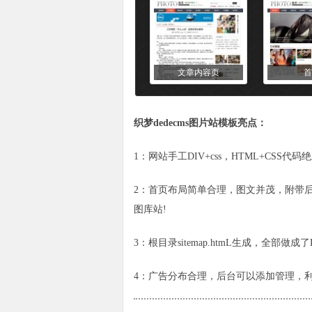
文章内容页
首
织梦
dedecms图片站
模板
亮点：
1：网站手工DIV+css，HTML+CSS
代码
绝
2：首页布局简单合理，图文并茂，附带
图库站!
3：根目录sitemap.htmL生成，全
4：广告分布合理，后台可以添加管理，