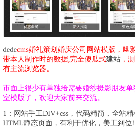
优惠套餐
新人指南
蓝色婚
dede
cms婚礼策划婚庆公司网站模版，幽
带本人制作时的数据,完全傻瓜式
建站
，测
有主流浏览器。
市面上很少有单独给需要婚纱摄影朋友单
室模版了，欢迎大家前来交流。
1：网站手工DIV+css，
代码
精简，全站精
HTML静态页面，有利于优化，美工到位!