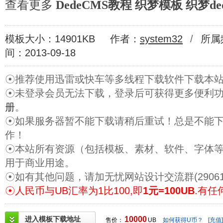
查看更多
DedeCMS教程
织梦模板
织梦de
模板大小：14901KB
作者：
system32
/
所属
间：2013-09-18
☉推荐使用迅雷或快车等多线程下载软件下载本
☉未登录会员无法下载，登录后可获得更多便利
册
。
☉如果服务器暂不能下载请稍后重试！总是不能
作！
☉本站所有资源（包括模板、素材、软件、字体
用于商业用途。
☉如有其他问题，请加无忧网站设计交流群(29061
☉人民币与UB汇率为1比100,即
1元=100UB
.有任
进入模板下载地址
10000
售价：
UB
如何获得U币？
[充值]