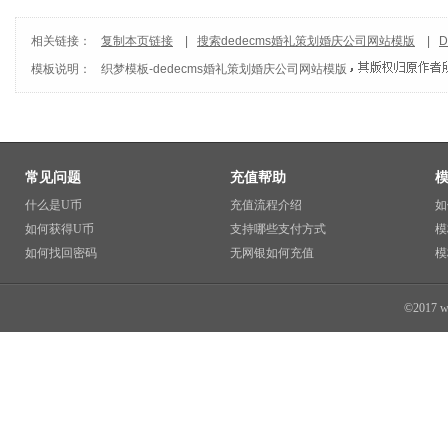
相关链接：
复制本页链接
|
搜索dedecms婚礼策划婚庆公司网站模版
|
D
模板说明：
织梦模板
-
dedecms婚礼策划婚庆公司网站模版
常见问题
充值帮助
什么是U币
充值流程介绍
如
如何获得U币
支持哪些支付方式
模
如何找回密码
无网银如何充值
模
©2017 