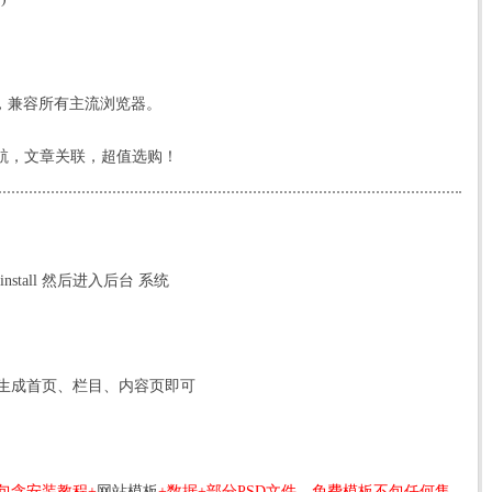
，兼容所有主流浏览器。
屑导航，文章关联，超值选购！
tall 然后进入后台 系统
生成首页、栏目、内容页即可
包含安装教程+
网站模板
+数据+部分PSD文件，免费模板不包任何售