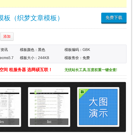
模板（织梦文章模板）
免费下载
添加
章资讯
模板颜色：
黑色
模板编码：GBK
cms5.7
模板大小：244KB
模板售价：免费
空间 租服务器 选网硕互联！
无忧站长工具,百度权重一键全查!
dex
list