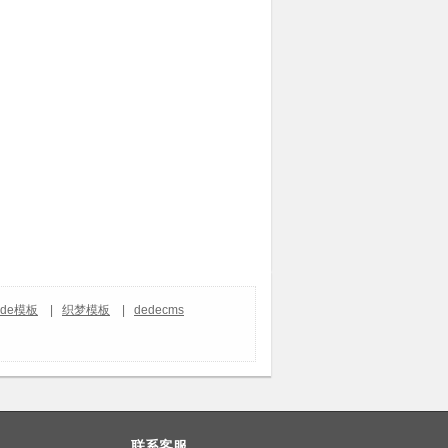
ede模板
|
织梦模板
|
dedecms
联系客服