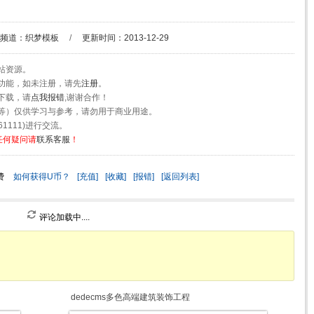
频道：
织梦模板
/
更新时间：2013-12-29
站资源。
功能，如未注册，请先
注册
。
下载，请
点我报错
,谢谢合作！
等）仅供学习与参考，请勿用于商业用途。
1111)进行交流。
任何疑问请
联系客服
！
费
如何获得U币？
[充值]
[收藏]
[报错]
[返回列表]
评论加载中....
dedecms多色高端建筑装饰工程