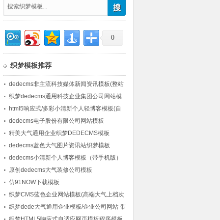
0
织梦模板推荐
dedecms非主流科技媒体新闻资讯模板(整站
数据)
织梦dedecms通用科技企业集团公司网站模
板(带测试数据)
html5响应式/多彩小清新个人轻博客模板(自
适应手机wap)
dedecms电子股份有限公司网站模板
精美大气通用企业织梦DEDECMS模板
dedecms蓝色大气图片资讯站织梦模板
dedecms小清新个人博客模板（带手机版）
原创dedecms大气装修公司模板
仿91NOW下载模板
织梦CMS蓝色企业网站模板(高端大气上档次
的网站风格元素)
织梦dede大气通用企业模板/企业公司网站 带
后台数据
织梦HTML5响应式自适应网页模板程序模板