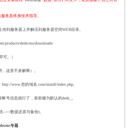
装服务及终身技术指导。
包上传到服务器上并解压到
服务器
空间WEB目录。
/products/
dede
cms/downloads/
夹即可。）
明，这里不多解释）。
ww.您的域名.com/install/index.
php
。
帐号信息就行了，表前缀为默认的dede_。
统-->>数据还原与备份)。
decms专题