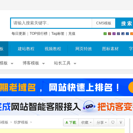
CMS模板
每日更新
|
TOP排行榜
|
Tag标签
|
充值
板
建站教程
视频教程
网页特效
图标素材
字
模板
博客模板
站长工具
S模板
>
织梦模板
>