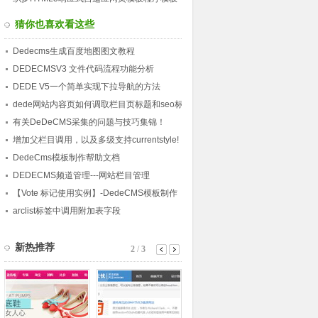
下载站（带会员中心）
猜你也喜欢看这些
Dedecms生成百度地图图文教程
DEDECMSV3 文件代码流程功能分析
DEDE V5一个简单实现下拉导航的方法
dede网站内容页如何调取栏目页标题和seo标
题
有关DeDeCMS采集的问题与技巧集锦！
增加父栏目调用，以及多级支持currentstyle!
DedeCms模板制作帮助文档
DEDECMS频道管理---网站栏目管理
【Vote 标记使用实例】-DedeCMS模板制作
使用实例教程(7)
arclist标签中调用附加表字段