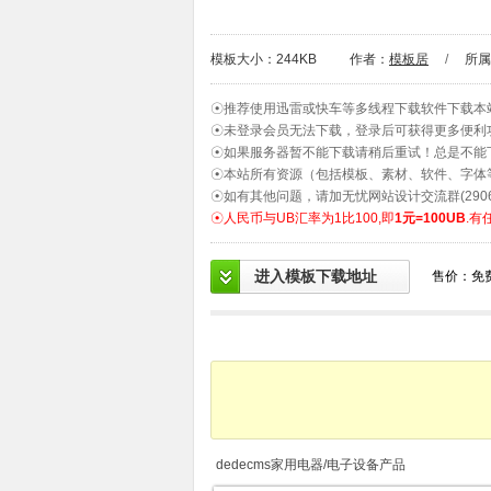
模板大小：244KB
作者：
模板居
/
所属
☉推荐使用迅雷或快车等多线程下载软件下载本
☉未登录会员无法下载，登录后可获得更多便利
☉如果服务器暂不能下载请稍后重试！总是不能
☉本站所有资源（包括模板、素材、软件、字体
☉如有其他问题，请加无忧网站设计交流群(2906
☉人民币与UB汇率为1比100,即
1元=100UB
.有
进入模板下载地址
售价：免
dedecms家用电器/电子设备产品