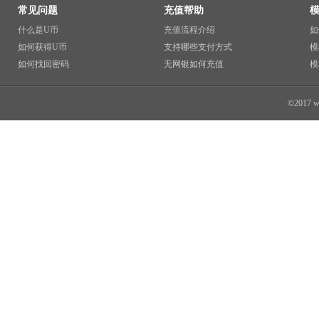
常见问题
充值帮助
什么是U币
充值流程介绍
如
如何获得U币
支持哪些支付方式
模
如何找回密码
无网银如何充值
模
©2017 