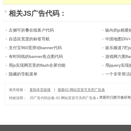
相关
JS广告代码
：
左侧可折叠在线客户代码
纵向的js相册
自适应宽度的标签导航
中国地图DIV+
支付宝960宽滑动banner代码
娱乐频道7栏j
有时间线的banner焦点图代码
游戏网六图fl
用js实现网页里的flash全屏功能
用jquery
隐藏的导航菜单
一个非常简洁
相关链接：
复制本页链接
|
搜索42-网站页首可关闭广告条
特效说明：
JS广告代码合集
-
42-网站页首可关闭广告条