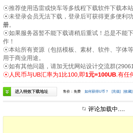
☉推荐使用迅雷或快车等多线程下载软件下载本
☉未登录会员无法下载，登录后可获得更多便利
册
。
☉如果服务器暂不能下载请稍后重试！总是不能
作！
☉本站所有资源（包括模板、素材、软件、字体
用于商业用途。
☉如有其他问题，请加无忧网站设计交流群(29061
☉人民币与UB汇率为1比100,即
1元=100UB
.有任
进入特效下载地址
售价：免费
如何获得U币？
[充值]
[收藏]
评论加载中....