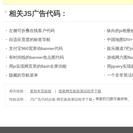
相关
JS广告代码
：
左侧可折叠在线客户代码
纵向的js相册
自适应宽度的标签导航
中国地图DIV+
支付宝960宽滑动banner代码
娱乐频道7栏j
有时间线的banner焦点图代码
游戏网六图fl
用js实现网页里的flash全屏功能
用jquery
隐藏的导航菜单
一个非常简洁
相关链接：
复制本页链接
|
搜索网页换肤测试程序下载
特效说明：
JS广告代码合集
-
网页换肤测试程序下载
。