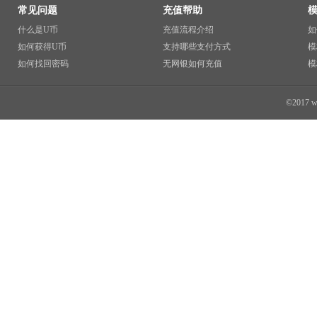
常见问题
充值帮助
什么是U币
充值流程介绍
如
如何获得U币
支持哪些支付方式
模
如何找回密码
无网银如何充值
模
©2017 