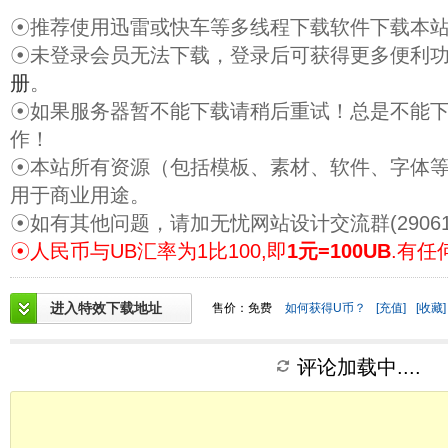
☉推荐使用迅雷或快车等多线程下载软件下载本
☉未登录会员无法下载，登录后可获得更多便利
册
。
☉如果服务器暂不能下载请稍后重试！总是不能
作！
☉本站所有资源（包括模板、素材、软件、字体
用于商业用途。
☉如有其他问题，请加无忧网站设计交流群(29061
☉人民币与UB汇率为1比100,即
1元=100UB
.有任
进入特效下载地址
售价：免费
如何获得U币？
[充值]
[收藏]
评论加载中....