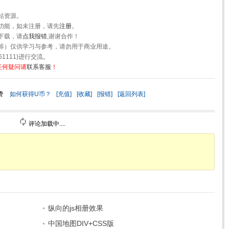
站资源。
功能，如未注册，请先
注册
。
下载，请
点我报错
,谢谢合作！
等）仅供学习与参考，请勿用于商业用途。
1111)进行交流。
任何疑问请
联系客服
！
费
如何获得U币？
[充值]
[收藏]
[报错]
[返回列表]
评论加载中....
纵向的js相册效果
中国地图DIV+CSS版