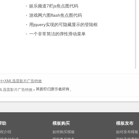
娱乐频道7栏js焦点图代码
游戏网六图flash焦点图代码
用jquery实现的可隐藏显示的登陆框
一个非常简洁的弹性滑动菜单
ASH+XML迅雷影片广告特效
+XML迅雷影片广告特效
。
帮助
模板购买
模板发布
程介绍
如何购买模板
如何发布模板