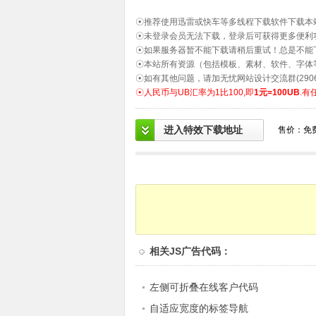
☉推荐使用迅雷或快车等多线程下载软件下载本
☉未登录会员无法下载，登录后可获得更多便利
☉如果服务器暂不能下载请稍后重试！总是不能
☉本站所有资源（包括模板、素材、软件、字体
☉如有其他问题，请加无忧网站设计交流群(2906
☉人民币与UB汇率为1比100,即
1元=100UB
.有
进入特效下载地址
售价：免
相关
JS广告代码
：
左侧可折叠在线客户代码
自适应宽度的标签导航