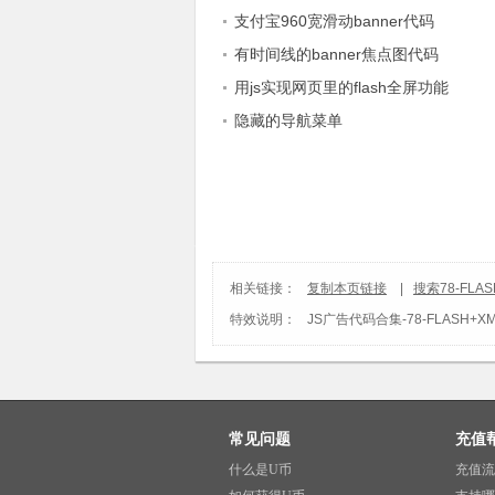
支付宝960宽滑动banner代码
有时间线的banner焦点图代码
用js实现网页里的flash全屏功能
隐藏的导航菜单
相关链接：
复制本页链接
|
搜索78-FL
特效说明：
JS广告代码合集
-
78-FLASH
常见问题
充值
什么是U币
充值流