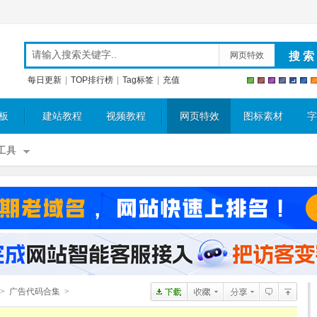
网页特效
每日更新
|
TOP排行榜
|
Tag标签
|
充值
板
建站教程
视频教程
网页特效
图标素材
字
工具
>
广告代码合集
>