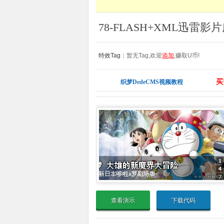
特效Tag：
暂无Tag,欢迎
添加
,赚取U币!
买
织梦DedeCMS视频教程
查看演示
下载代码