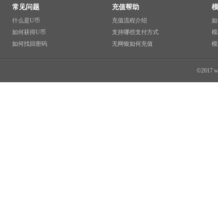
常见问题
充值帮助
什么是U币
充值流程介绍
如
如何获得U币
支持哪些支付方式
模
如何找回密码
无网银如何充值
模
©2017 