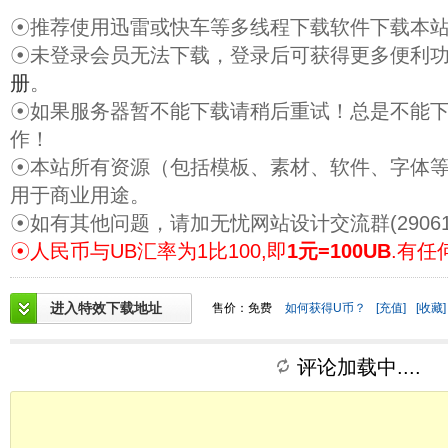
☉推荐使用迅雷或快车等多线程下载软件下载本
☉未登录会员无法下载，登录后可获得更多便利
册
。
☉如果服务器暂不能下载请稍后重试！总是不能
作！
☉本站所有资源（包括模板、素材、软件、字体
用于商业用途。
☉如有其他问题，请加无忧网站设计交流群(29061
☉人民币与UB汇率为1比100,即
1元=100UB
.有任
进入特效下载地址
售价：免费
如何获得U币？
[充值]
[收藏]
评论加载中....