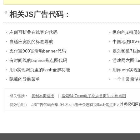
相关
JS广告代码
：
左侧可折叠在线客户代码
纵向的js相册
自适应宽度的标签导航
中国地图DIV+
支付宝960宽滑动banner代码
娱乐频道7栏j
有时间线的banner焦点图代码
游戏网六图fl
用js实现网页里的flash全屏功能
用jquery
隐藏的导航菜单
一个非常简洁
相关链接：
复制本页链接
|
搜索94-Zcom电子杂志首页flash焦点图
特效说明：
JS广告代码合集
-
94-Zcom电子杂志首页flash焦点图