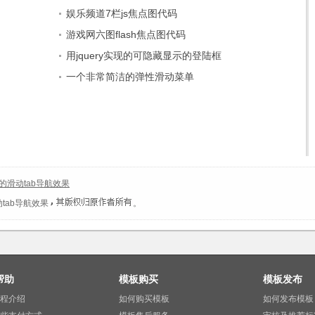
娱乐频道7栏js焦点图代码
游戏网六图flash焦点图代码
用jquery实现的可隐藏显示的登陆框
一个非常简洁的弹性滑动菜单
的滑动tab导航效果
tab导航效果
。
帮助
模板购买
模板发布
程介绍
如何购买模板
如何发布模板