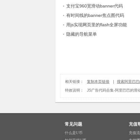
支付宝960宽滑动banner代码
有时间线的banner焦点图代码
用js实现网页里的flash全屏功能
隐藏的导航菜单
相关链接：
复制本页链接
|
搜索阿里巴巴
特效说明：
JS广告代码合集
-
阿里巴巴的滑动
常见问题
充值
什么是U币
充值流