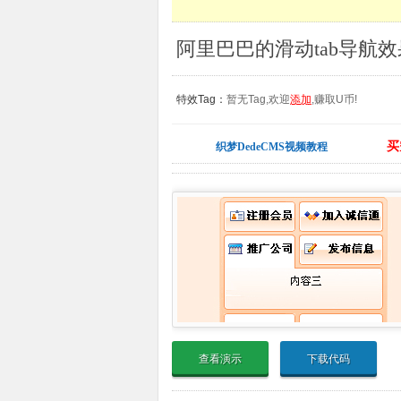
阿里巴巴的滑动tab导航效
特效Tag：
暂无Tag,欢迎
添加
,赚取U币!
买
织梦DedeCMS视频教程
查看演示
下载代码