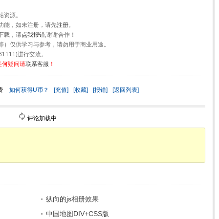
站资源。
功能，如未注册，请先
注册
。
下载，请
点我报错
,谢谢合作！
等）仅供学习与参考，请勿用于商业用途。
1111)进行交流。
任何疑问请
联系客服
！
费
如何获得U币？
[充值]
[收藏]
[报错]
[返回列表]
评论加载中....
纵向的js相册效果
中国地图DIV+CSS版