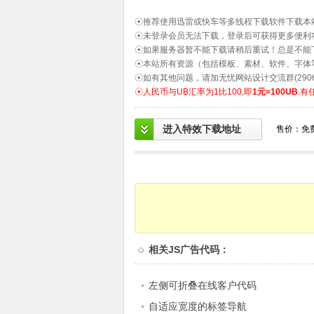
☉推荐使用迅雷或快车等多线程下载软件下载本
☉未登录会员无法下载，登录后可获得更多便利
☉如果服务器暂不能下载请稍后重试！总是不能
☉本站所有资源（包括模板、素材、软件、字体
☉如有其他问题，请加无忧网站设计交流群(2906
☉人民币与UB汇率为1比100,即
1元=100UB
.有
进入特效下载地址
售价：免
相关
JS广告代码
：
左侧可折叠在线客户代码
自适应宽度的标签导航