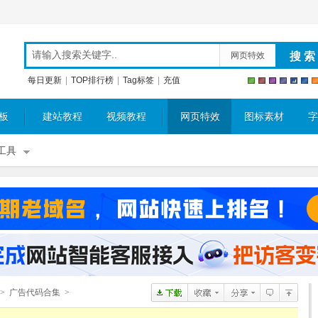
网页特效
每日更新
|
TOP排行榜
|
Tag标签
|
充值
板
建站教程
视频教程
网页特效
图标素材
字
工具
>
广告代码合集
>