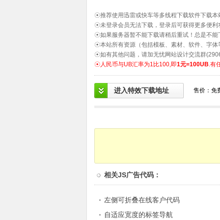
☉推荐使用迅雷或快车等多线程下载软件下载本
☉未登录会员无法下载，登录后可获得更多便利
☉如果服务器暂不能下载请稍后重试！总是不能
☉本站所有资源（包括模板、素材、软件、字体
☉如有其他问题，请加无忧网站设计交流群(2906
☉人民币与UB汇率为1比100,即
1元=100UB
.有
进入特效下载地址
售价：免
相关
JS广告代码
：
左侧可折叠在线客户代码
自适应宽度的标签导航