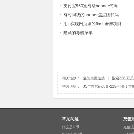
支付宝960宽滑动banner代码
有时间线的banner焦点图代码
用js实现网页里的flash全屏功能
隐藏的导航菜单
相关链接：
复制本页链接
|
搜索228-
特效说明：
JS广告代码合集
-
228-可关闭
常见问题
充值
什么是U币
充值流