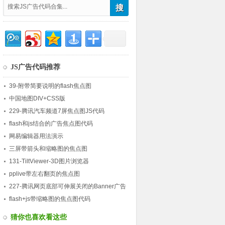
JS广告代码推荐
39-附带简要说明的flash焦点图
中国地图DIV+CSS版
229-腾讯汽车频道7屏焦点图JS代码
flash和js结合的广告焦点图代码
网易编辑器用法演示
三屏带箭头和缩略图的焦点图
131-TiltViewer-3D图片浏览器
pplive带左右翻页的焦点图
227-腾讯网页底部可伸展关闭的Banner广告
条代码
flash+js带缩略图的焦点图代码
猜你也喜欢看这些