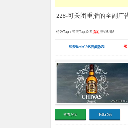
特效Tag：
暂无Tag,欢迎
添加
,赚取U币!
买
织梦DedeCMS视频教程
查看演示
下载代码