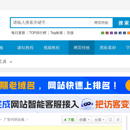
网页特效
每日更新
|
TOP排行榜
|
Tag标签
|
充值
板
建站教程
视频教程
网页特效
图标素材
字
工具
>
广告代码合集
>