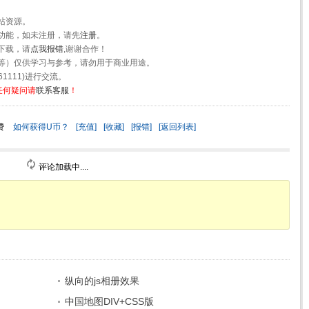
站资源。
功能，如未注册，请先
注册
。
下载，请
点我报错
,谢谢合作！
等）仅供学习与参考，请勿用于商业用途。
1111)进行交流。
任何疑问请
联系客服
！
费
如何获得U币？
[充值]
[收藏]
[报错]
[返回列表]
评论加载中....
纵向的js相册效果
中国地图DIV+CSS版