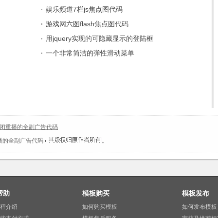
娱乐频道7栏js焦点图代码
游戏网六图flash焦点图代码
用jquery实现的可隐藏显示的登陆框
一个非常简洁的弹性滑动菜单
可关闭重播的全副广告代码
重播的全副广告代码
。
帮助
模板购买
模板发布
程介绍
如何购买模板
如何发布模板