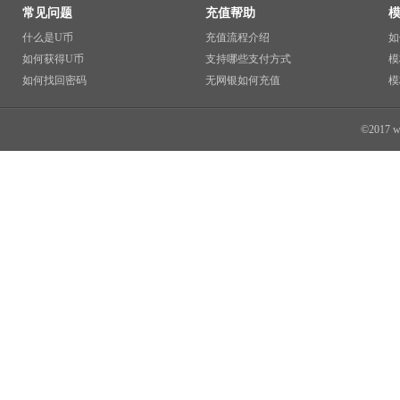
常见问题
充值帮助
什么是U币
充值流程介绍
如
如何获得U币
支持哪些支付方式
模
如何找回密码
无网银如何充值
模
©2017 