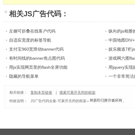
相关
JS广告代码
：
左侧可折叠在线客户代码
纵向的js相册
自适应宽度的标签导航
中国地图DIV+
支付宝960宽滑动banner代码
娱乐频道7栏j
有时间线的banner焦点图代码
游戏网六图fl
用js实现网页里的flash全屏功能
用jquery
隐藏的导航菜单
一个非常简洁
相关链接：
复制本页链接
|
搜索可展开关闭的框架
特效说明：
JS广告代码合集
-
可展开关闭的框架
。