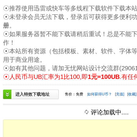
☉推荐使用迅雷或快车等多线程下载软件下载本
☉未登录会员无法下载，登录后可获得更多便利
册
。
☉如果服务器暂不能下载请稍后重试！总是不能
作！
☉本站所有资源（包括模板、素材、软件、字体
用于商业用途。
☉如有其他问题，请加无忧网站设计交流群(29061
☉人民币与UB汇率为1比100,即
1元=100UB
.有任
进入特效下载地址
售价：免费
如何获得U币？
[充值]
[收藏]
评论加载中....