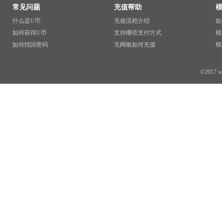
常见问题
充值帮助
什么是U币
充值流程介绍
如
如何获得U币
支持哪些支付方式
模
如何找回密码
无网银如何充值
模
©2017 