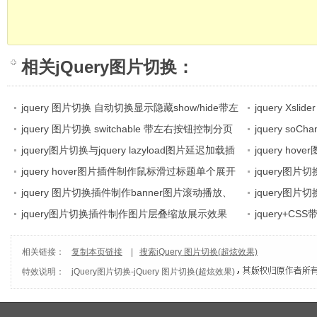
相关
jQuery图片切换
：
jquery 图片切换 自动切换显示隐藏show/hide带左
jquery X
右按钮与分页索引按钮控制图片自动切换显示隐藏
jquery 图片切换 switchable 带左右按钮控制分页
图片上下滚动、
jquery so
show/hide
索引图片切换
jquery图片切换与jquery lazyload图片延迟加载插
项卡切换 带按
jquery h
件结合特效
jquery hover图片插件制作鼠标滑过标题单个展开
程
jquery图
图片效果
jquery 图片切换插件制作banner图片滚动播放、
切换
jquery图
按钮控制图片滚动、选项卡等基于多功能jquery
jquery图片切换插件制作图片层叠缩放展示效果
jquery+
slide插件
相关链接：
复制本页链接
|
搜索jQuery 图片切换(超炫效果)
特效说明：
jQuery图片切换
-
jQuery 图片切换(超炫效果)