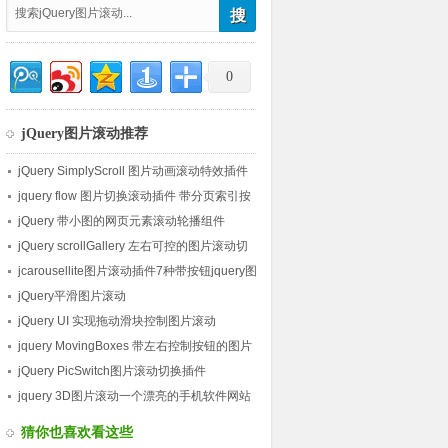
0
jQuery图片滚动推荐
jQuery SimplyScroll 图片动画滚动特效插件
jquery flow 图片切换滚动插件 带分页索引按
钮控制图片左右滚动
jQuery 带小图的网页元素滚动轮播组件
jQuery scrollGallery 左右可控的图片滚动切
换
jcarousellite图片滚动插件7种带按钮jquery图
片滚动
jQuery平滑图片滚动
jQuery UI 实现拖动滑块控制图片滚动
jquery MovingBoxes 带左右控制按钮的图片
滚动插件
jQuery PicSwitch图片滚动切换插件
jquery 3D图片滚动一个漂亮的手机软件网站
图片展示
猜你也喜欢看这些