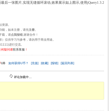
后一张图片,实现无缝循环滚动,效果展示如上图示,使用jQuery1.3.2
站资源。
功能，如未注册，请先
注册
。
下载，请
点我报错
,谢谢合作！
等）仅供学习与参考，请勿用于商业用途。
1111)进行交流。
任何疑问请
联系客服
！
0
UB
如何获得U币？
[充值]
[收藏]
[报错]
[返回列表]
评论加载中....