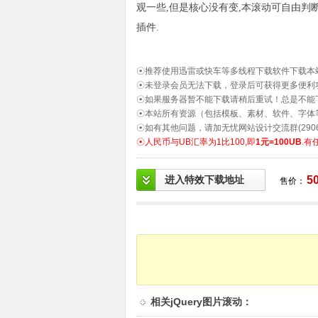
观一些,但是核心没有变,本滚动可自由判断最
插件.
☉推荐使用迅雷或快车等多线程下载软件下载本
☉未登录会员无法下载，登录后可获得更多便利
☉如果服务器暂不能下载请稍后重试！总是不能
☉本站所有资源（包括模板、素材、软件、字体
☉如有其他问题，请加无忧网站设计交流群(2906
☉人民币与UB汇率为1比100,即
1元=100UB
.有
进入特效下载地址
5
售价：
相关
jQuery图片滚动
：