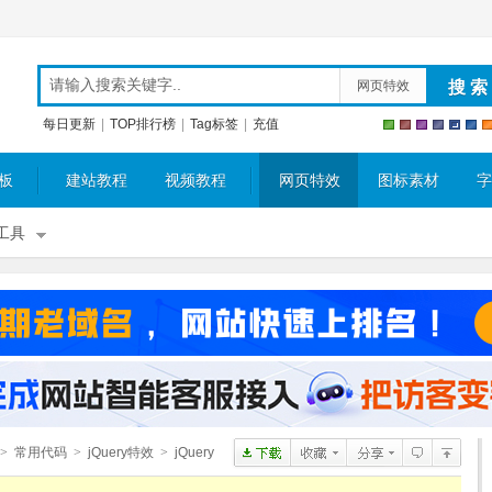
网页特效
每日更新
|
TOP排行榜
|
Tag标签
|
充值
板
建站教程
视频教程
网页特效
图标素材
字
工具
>
常用代码
>
jQuery特效
>
jQuery