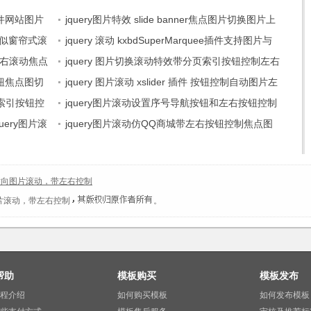
软件网站图片
jquery图片特效 slide banner焦点图片切换图片上
片类似窗帘式滚
下翻滚、图片左右翻滚、图片淡隐淡现3种图片滚动
jquery 滚动 kxbdSuperMarquee插件支持图片与
左右滚动焦点
特效
文字无缝滚动 图片翻滚 焦点图左右切换 banner广
jquery 图片切换滚动特效带分页索引按钮控制左右
按钮焦点图切
告制作
图片切换滚动
jquery 图片滚动 xslider 插件 按钮控制自动图片左
分页索引按钮控
右滚动、上下滚动
jquery图片滚动设置序号导航按钮和左右按钮控制
query图片滚
单排图片滚动
jquery图片滚动仿QQ商城带左右按钮控制焦点图
片切换滚动
y 横向图片滚动，带左右控制
向图片滚动，带左右控制
。
帮助
模板购买
模板发布
程介绍
如何购买模板
如何发布模板