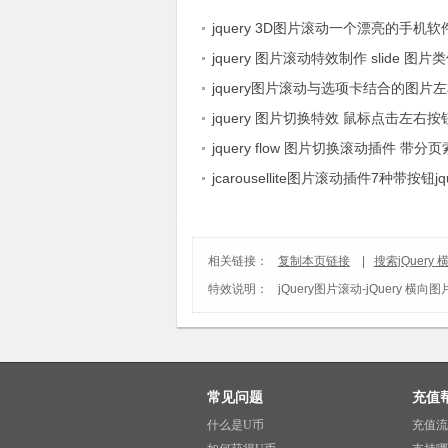
jquery 3D图片滚动一个漂亮的手机
展示
jquery 图片滚动特效制作 slide 图
动
jquery图片滚动与选项卡结合的图片
图
jquery 图片切换特效 鼠标点击左右
换滚动
jquery flow 图片切换滚动插件 带
制图片左右滚动
jcarousellite图片滚动插件7种带按钮j
动
相关链接：
复制本页链接
|
搜索jQuer
特效说明：
jQuery图片滚动
-
jQuery 横
常见问题
充值
什么是U币
充值流