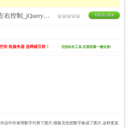
jQuery 横向图片滚动，带左右控制_jQuery图片滚动
查看演示效果
空间 租服务器 选网硕互联！
无忧站长工具,百度权重一键全查!
钮,原作品中作者用数字代替了图片,模板无忧把数字换成了图片,这样更直