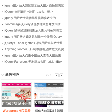
jquery图片放大滑过显示放大图片自适应浏览
器图片放大
jQuery 拖动滚动控制图片放大、缩小
jquery 图片放大镜仿苹果视网膜效应的
jQuery和CSS
Zoomimage jQuery动感多样式图片放大插
件
jQuery 鼠标经过缩略图放大图片特效完整实
例
jquery 图片放大镜效果制作一个使用jQuery
和CSS的图片拍摄效果
jQuery UI.ariaLightbox 漂亮图片当前放大显
示插件
AnythingZoomer jQuery插件版图片放大镜实
例包
jquery图片放大点击小图放大查看大图效果
jQuery Fancybox 无刷新放大图片(LightBox
灯箱插件)