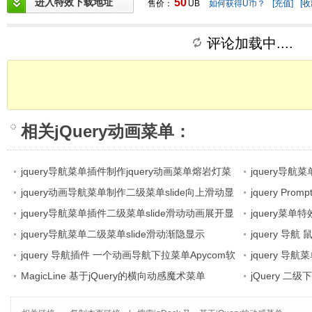
进入特效下载地址
50
售价：
UB
如何获得U币？
[充值]
[收
评论加载中....
相关
jQuery动画菜单
：
jquery导航菜单插件制作jquery动画菜单熔岩灯菜
jquery导
单效果
jquery动画导航菜单制作二级菜单slide向上滑动显
航条
jquery Pr
示
jquery导航菜单插件二级菜单slide滑动动画展开显
ipad主屏幕触
jquery菜
示
jquery导航菜单二级菜单slide滑动渐隐显示
flash动画酷
jquery 
jquery 导航插件 一个动画导航下拉菜单Apycom软
菜单
jquery 导
件的Java下拉菜单
MagicLine 基于jQuery的横向动感魔术菜单
的向下滑动框菜
jQuery 
不错