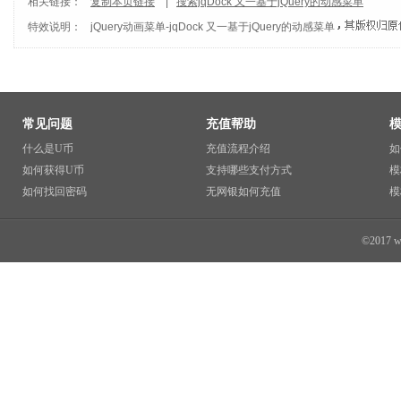
相关链接：
复制本页链接
|
搜索jqDock 又一基于jQuery的动感菜单
特效说明：
jQuery动画菜单
-
jqDock 又一基于jQuery的动感菜单
常见问题
充值帮助
什么是U币
充值流程介绍
如
如何获得U币
支持哪些支付方式
模
如何找回密码
无网银如何充值
模
©2017 