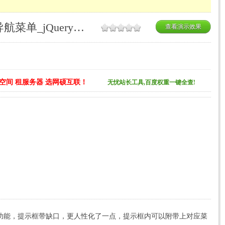
带漂亮提示的jQuery竖向导航菜单_jQuery导航菜单
查看演示效果
空间 租服务器 选网硕互联！
无忧站长工具,百度权重一键全查!
提示功能，提示框带缺口，更人性化了一点，提示框内可以附带上对应菜