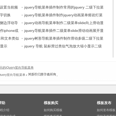
单设置当前频
jquery导航菜单插件制作常用的jquery 二级下拉菜
文字切换
单子内容
jquery导航菜单插件制作jquery动画菜单熔岩灯菜
的侧边浮动导
单效果
jquery动画导航菜单制作二级菜单slide向上滑动显
作iphone或
示
jquery导航菜单插件二级菜单slide滑动动画展开显
图标和文本类似
示
jquery树形导航菜单插件制作滑动多级二级下拉菜
隐显示
单展示
jquery 导航 鼠标滑过类似气泡放大缩小显示二级
菜单
的jQuery竖向导航菜单
uery竖向导航菜单
。
帮助
模板购买
模板发布
程介绍
如何购买模板
如何发布模板