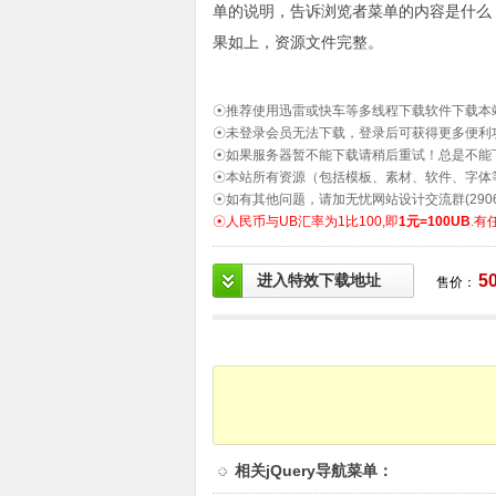
单的说明，告诉浏览者菜单的内容是什么
果如上，资源文件完整。
☉推荐使用迅雷或快车等多线程下载软件下载本
☉未登录会员无法下载，登录后可获得更多便利
☉如果服务器暂不能下载请稍后重试！总是不能
☉本站所有资源（包括模板、素材、软件、字体
☉如有其他问题，请加无忧网站设计交流群(2906
☉人民币与UB汇率为1比100,即
1元=100UB
.有
进入特效下载地址
5
售价：
相关
jQuery导航菜单
：