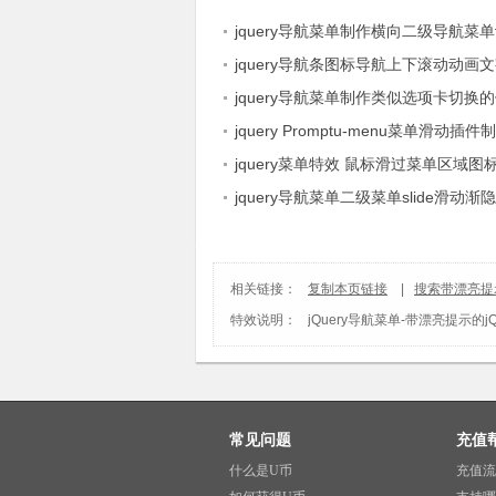
jquery导航菜单制作横向二级导航菜
道高亮特效
jquery导航条图标导航上下滚动动画
jquery导航菜单制作类似选项卡切换
航条
jquery Promptu-menu菜单滑动插件制
ipad主屏幕触摸效果
jquery菜单特效 鼠标滑过菜单区域
flash动画酷炫移动展示
jquery导航菜单二级菜单slide滑动渐
相关链接：
复制本页链接
|
搜索带漂亮提示
特效说明：
jQuery导航菜单
-
带漂亮提示的jQ
常见问题
充值
什么是U币
充值流