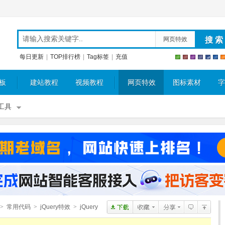
网页特效
每日更新
|
TOP排行榜
|
Tag标签
|
充值
板
建站教程
视频教程
网页特效
图标素材
字
工具
>
常用代码
>
jQuery特效
>
jQuery