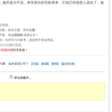
，抛开提示不说，单凭竖向的导航菜单，它就已经很惹人喜欢了，效
站资源。
功能，如未注册，请先
注册
。
下载，请
点我报错
,谢谢合作！
等）仅供学习与参考，请勿用于商业用途。
1111)进行交流。
任何疑问请
联系客服
！
0
UB
如何获得U币？
[充值]
[收藏]
[报错]
[返回列表]
评论加载中....