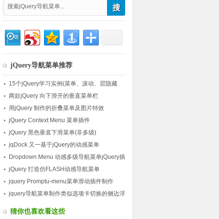
jQuery导航菜单推荐
15个jQuery学习实例(菜单、滚动、层隐藏
等)
两款jQuery 向下滑开的垂直菜单栏
用jQuery 制作的折叠菜单及图片特效
jQuery Context Menu 菜单插件
jQuery 黑色垂直下滑菜单(非多级)
jqDock 又一基于jQuery的动感菜单
Dropdown Menu 动感多级导航菜单jQuery插
件版
jQuery 打造仿FLASH动感导航菜单
jquery Promptu-menu菜单滑动插件制作
iphone或ipad主屏幕触摸效果
jquery导航菜单制作类似选项卡切换的侧边浮
动导航条
猜你也喜欢看这些