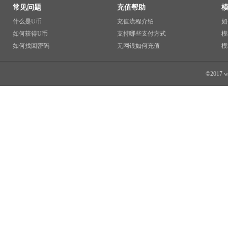
常见问题
充值帮助
什么是U币
充值流程介绍
如
如何获得U币
支持哪些支付方式
模
如何找回密码
无网银如何充值
模
©2017 