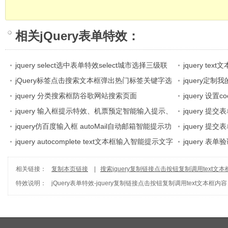
相关
jQuery表单特效
：
jquery select选中表单特效select城市选择三级联
jquery t
动
jQuery标签点击搜索文本框弹出热门标签关键字选
jquery定
择
jquery 分类搜索框防谷歌网站搜索页面
jquery 设置c
jquery 输入框提示特效、机票预定智能输入提示、
获取和设置cook
jquery 提
火车预定智能输入提示
jquery仿百度输入框 autoMail自动邮箱智能提示功
项卡
jquery 提
能
jquery autocomplete text文本框输入智能提示文字
格
jquery 表
内容效果
搞定整站的jqu
相关链接：
复制本页链接
|
搜索jquery复制链接点击按钮复制调用text文
特效说明：
jQuery表单特效
-
jquery复制链接点击按钮复制调用text文本框内容