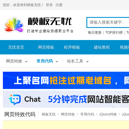
您好，欢迎来到模板无忧！
登录
注册
每日更新
|
TOP排行榜
|
T
无忧首页
网页模板
程序模板
建站教程
视频
网页特效
常用代码
站长工具
网页特效代码
模板无忧
>
网页特效
>
常用代码
>
jQuery特效
>
jQu
表单特效
>
jQuery搜索提示
>