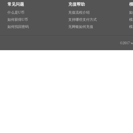
常见问题
充值帮助
什么是U币
充值流程介绍
如
如何获得U币
支持哪些支付方式
模
如何找回密码
无网银如何充值
模
©2017 