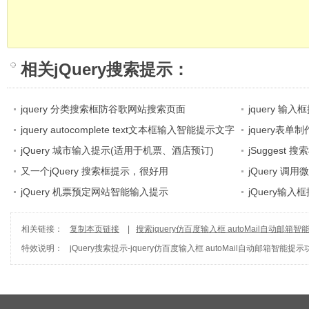
相关
jQuery搜索提示
：
jquery 分类搜索框防谷歌网站搜索页面
jquery 
jquery autocomplete text文本框输入智能提示文字
火车预定智能输
jquery表单制
内容效果
jQuery 城市输入提示(适用于机票、酒店预订)
提示框效果
jSuggest 
又一个jQuery 搜索框提示，很好用
jQuery 调
jQuery 机票预定网站智能输入提示
jQuery输入
相关链接：
复制本页链接
|
搜索jquery仿百度输入框 autoMail自动邮箱
特效说明：
jQuery搜索提示
-
jquery仿百度输入框 autoMail自动邮箱智能提示