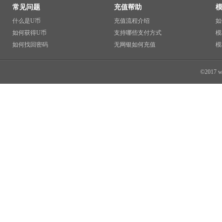
常见问题
充值帮助
什么是U币
充值流程介绍
如
如何获得U币
支持哪些支付方式
模
如何找回密码
无网银如何充值
模
©2017 