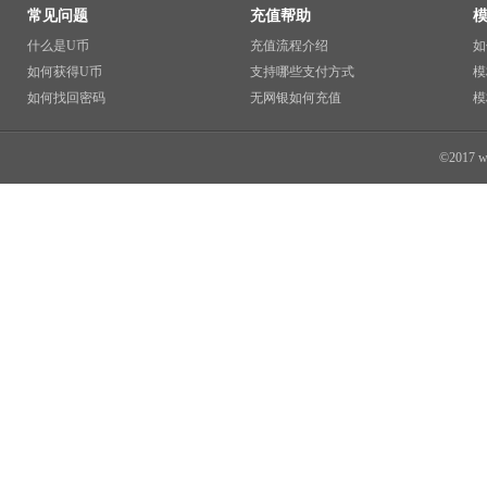
常见问题
充值帮助
什么是U币
充值流程介绍
如
如何获得U币
支持哪些支付方式
模
如何找回密码
无网银如何充值
模
©2017 