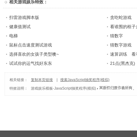
相关
游戏娱乐特效
：
扫雷游戏脚本版
贪吃蛇游戏
健康值测试
看谁围的框子
电梯
猜数字
鼠标点击速度测试游戏
猜数字游戏
选择喜欢的女孩子类型噢~
速算训练 看
试试你的运气找好东东
21点(黑杰克)
相关链接：
复制本页链接
|
搜索JavaScript抽奖程序(模拟)
特效说明：
游戏娱乐模板
-
JavaScript抽奖程序(模拟)
。