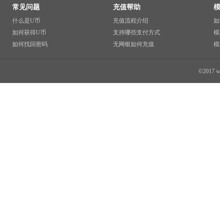
常见问题
充值帮助
什么是U币
充值流程介绍
如
如何获得U币
支持哪些支付方式
模
如何找回密码
无网银如何充值
模
©2017 