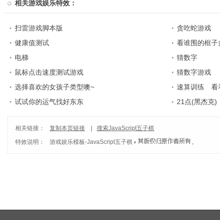
相关
游戏娱乐特效
：
扫雷游戏脚本版
贪吃蛇游戏
健康值测试
看谁围的框子
电梯
猜数字
鼠标点击速度测试游戏
猜数字游戏
选择喜欢的女孩子类型噢~
速算训练 看
试试你的运气找好东东
21点(黑杰克)
相关链接：
复制本页链接
|
搜索JavaScript五子棋
特效说明：
游戏娱乐模板
-
JavaScript五子棋
。