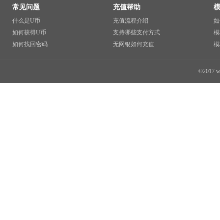
常见问题
充值帮助
什么是U币
充值流程介绍
如
如何获得U币
支持哪些支付方式
模
如何找回密码
无网银如何充值
模
©2017 