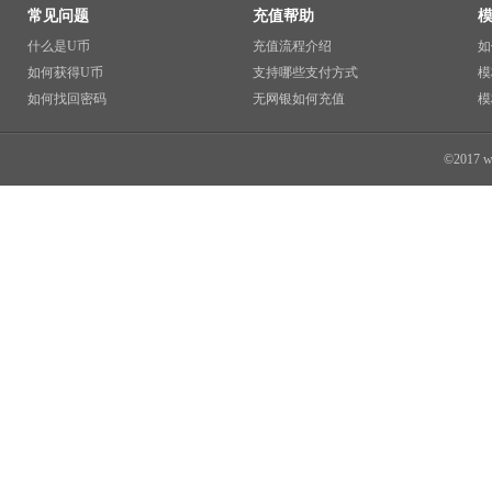
常见问题
充值帮助
什么是U币
充值流程介绍
如
如何获得U币
支持哪些支付方式
模
如何找回密码
无网银如何充值
模
©2017 