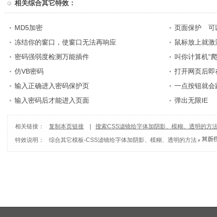
相关
综合其它特效
：
MD5加密
页面保护 可
冻结你的窗口，使窗口无法再响应
鼠标放上就激
密码强弱度检测万能插件
叫你计算机"爬
仿VB密码
打开网页后即
输入正确进入密码保护页
一点按钮就会
输入密码后才能进入页面
弹出无限IE
相关链接：
复制本页链接
|
搜索CSS滤镜给字体加阴影、模糊、透明的方
特效说明：
综合其它模板
-
CSS滤镜给字体加阴影、模糊、透明的方法