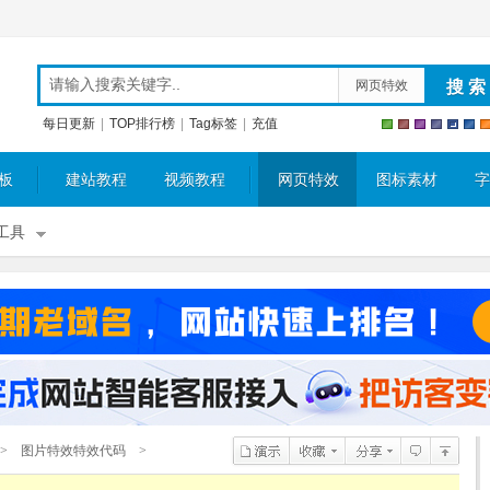
网页特效
每日更新
|
TOP排行榜
|
Tag标签
|
充值
板
建站教程
视频教程
网页特效
图标素材
字
工具
>
图片特效特效代码
>