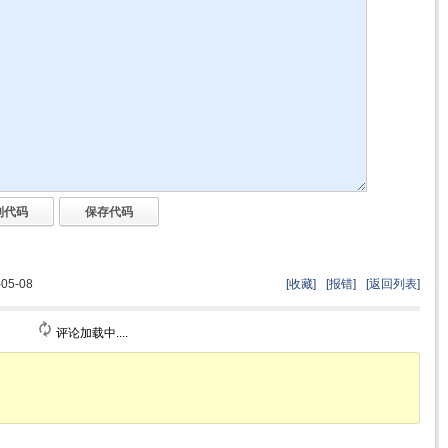
5-08
[收藏]
[报错]
[返回列表]
评论加载中....