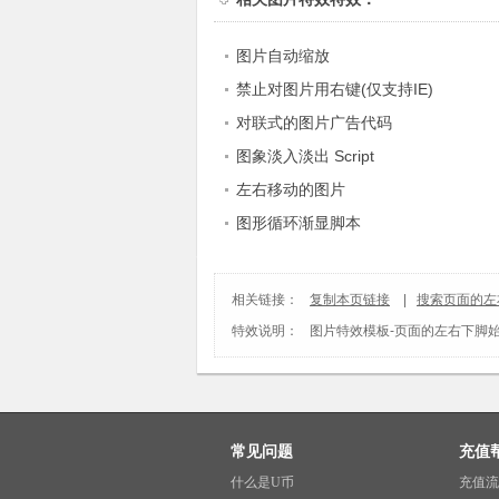
图片自动缩放
禁止对图片用右键(仅支持IE)
对联式的图片广告代码
图象淡入淡出 Script
左右移动的图片
图形循环渐显脚本
相关链接：
复制本页链接
|
搜索页面的左
特效说明：
图片特效模板
-
页面的左右下脚
常见问题
充值
什么是U币
充值流