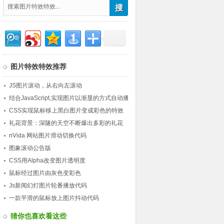
图片特效特效推荐
JS图片滚动，从右向左滚动
结合JavaScript,实现图片以渐显的方式自动播
放
CSS实现鼠标移上黑白图片变成彩色的特效
礼花背景：深隧的天空不断爆出多彩的礼花
nVida 网站图片滑动切换代码
图象滚动公告版
CSS用Alpha改变图片透明度
鼠标经过图片由灰色变彩色
Js新闻幻灯图片轮番播放代码
一款平滑的鼠标放上图片抖动代码
猜你也喜欢看这些