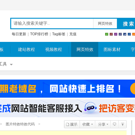
网页特效
每日更新
|
TOP排行榜
|
Tag标签
|
充值
板
建站教程
视频教程
网页特效
图标素材
字
工具
>
图片特效特效代码
>