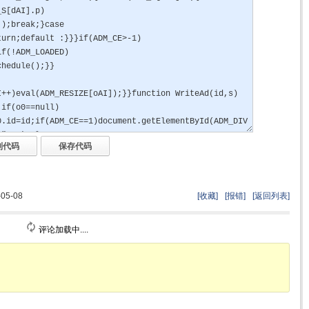
5-08
[收藏]
[报错]
[返回列表]
评论加载中....