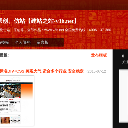
创、仿站【建站之站-v3h.net】
仿站、原创等，全部作品：www.v3h.net 全国免费热线：4006-137-360
S模板
个人资料
留言板
模板:
发布模板
0
关
准DIV+CSS 美观大气 适合多个行业 安全稳定
(2015-07-12