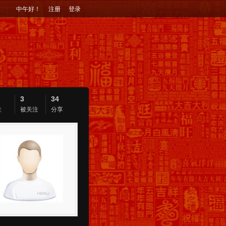
中午好！
注册
登录
3
34
注
被关注
分享