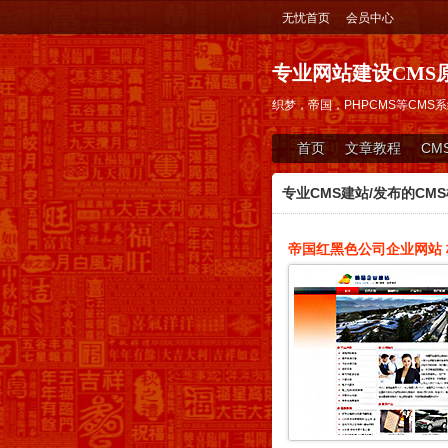
无忧首页
会员中心
专业网站建设CMS原
织梦，帝国，PHPCMS等CMS系统
首页
文章教程
CM
专业CMS建站/发布的CMS
帝国红黑色公司企业网站 标
11:27)