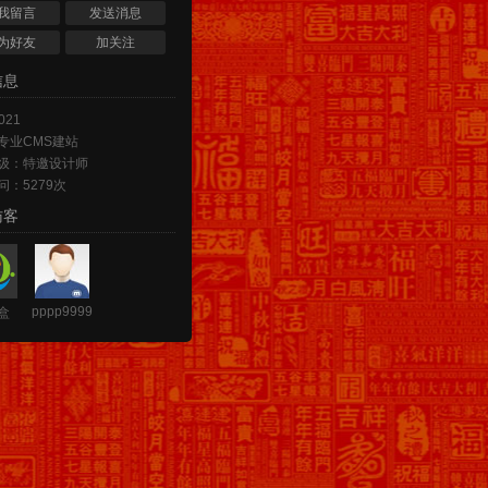
我留言
发送消息
为好友
加关注
信息
021
专业CMS建站
级：特邀设计师
问：5279次
访客
pppp9999
盒