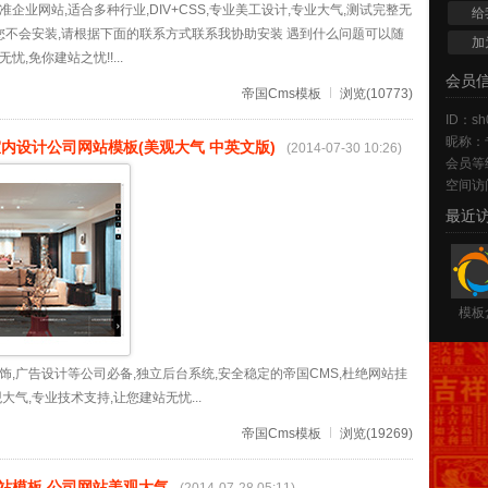
企业网站,适合多种行业,DIV+CSS,专业美工设计,专业大气,测试完整无
给
果您不会安装,请根据下面的联系方式联系我协助安装 遇到什么问题可以随
加
,免你建站之忧!!...
会员
帝国Cms模板
浏览(10773)
ID：sh
昵称：
室内设计公司网站模板(美观大气 中英文版)
(2014-07-30 10:26)
会员等
空间访
最近
模板
饰,广告设计等公司必备,独立后台系统,安全稳定的帝国CMS,杜绝网站挂
大气,专业技术支持,让您建站无忧...
帝国Cms模板
浏览(19269)
站模板 公司网站美观大气